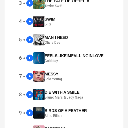
THE FATE OF OPHELIA
3
●
Taylor Swift
SWIM
4
●
BTS
MAN I NEED
5
●
Olivia Dean
FEELSLIKEIMFALLINGINLOVE
6
●
Coldplay
MESSY
7
●
Lola Young
DIE WITH A SMILE
8
●
Bruno Mars & Lady Gaga
BIRDS OF A FEATHER
9
●
Billie Eilish