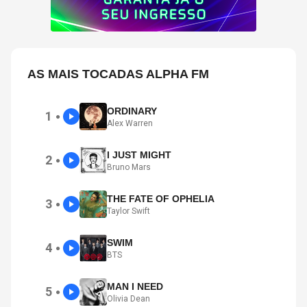
AS MAIS TOCADAS ALPHA FM
ORDINARY
1
●
Alex Warren
I JUST MIGHT
2
●
Bruno Mars
THE FATE OF OPHELIA
3
●
Taylor Swift
SWIM
4
●
BTS
MAN I NEED
5
●
Olivia Dean