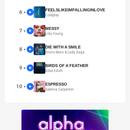
FEELSLIKEIMFALLINGINLOVE
6
●
Coldplay
MESSY
7
●
Lola Young
DIE WITH A SMILE
8
●
Bruno Mars & Lady Gaga
BIRDS OF A FEATHER
9
●
Billie Eilish
ESPRESSO
10
●
Sabrina Carpenter