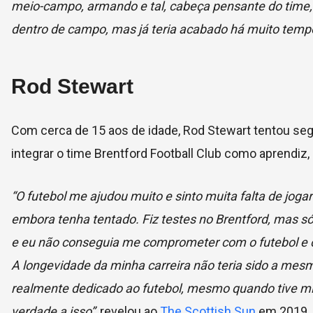
meio-campo, armando e tal, cabeça pensante do time,
dentro de campo, mas já teria acabado há muito temp
Rod Stewart
Com cerca de 15 aos de idade, Rod Stewart tentou segui
integrar o time Brentford Football Club como aprendiz
“O futebol me ajudou muito e sinto muita falta de jogar
embora tenha tentado. Fiz testes no Brentford, mas só 
e eu não conseguia me comprometer com o futebol e co
A longevidade da minha carreira não teria sido a mes
realmente dedicado ao futebol, mesmo quando tive min
verdade a isso”
, revelou ao
The Scottish Sun
em 2019.