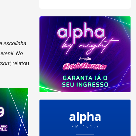
 escolinha
uvenil. No
rson”
, relatou