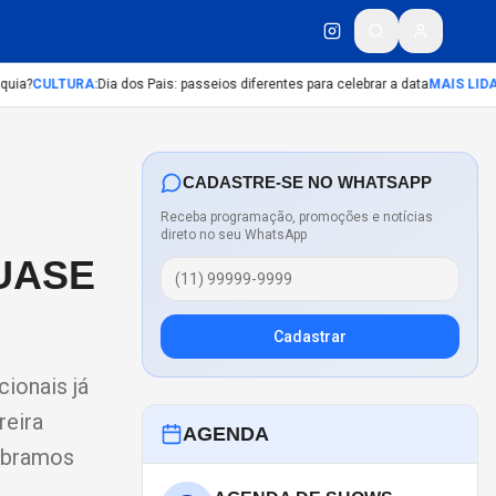
ia?
CULTURA
:
Dia dos Pais: passeios diferentes para celebrar a data
MAIS LIDA
:
A
CADASTRE-SE NO WHATSAPP
Receba programação, promoções e notícias
direto no seu WhatsApp
QUASE
Cadastrar
cionais já
reira
AGENDA
embramos