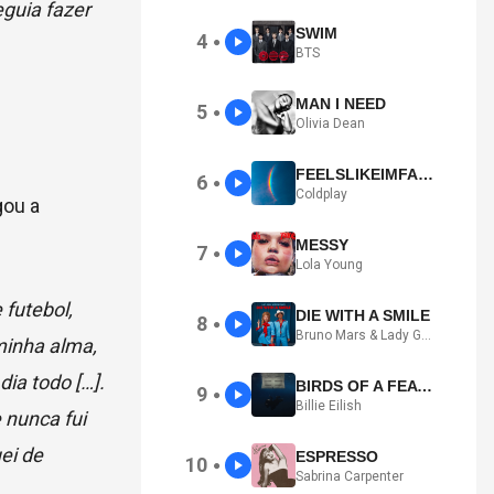
guia fazer
SWIM
4
●
BTS
MAN I NEED
5
●
Olivia Dean
FEELSLIKEIMFALLINGINLOVE
6
●
Coldplay
gou a
MESSY
7
●
Lola Young
 futebol,
DIE WITH A SMILE
8
●
Bruno Mars & Lady Gaga
minha alma,
ia todo […].
BIRDS OF A FEATHER
9
●
Billie Eilish
 nunca fui
ei de
ESPRESSO
10
●
Sabrina Carpenter