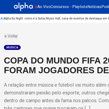
Ao Vivo
Concursos
Playlists
Notícias
Pod
Alpha By Night: como é a Suhai Music Hall, casa de eventos de destaque em São
Voltar
MUSICA
COPA DO MUNDO FIFA 2
FORAM JOGADORES DE
A relação entre música e futebol vai muito além d
demonstraram paixão pelo esporte, outros chegar
dentro de campo antes da fama nos palcos. Com
três cantores que quase trocaram os […]