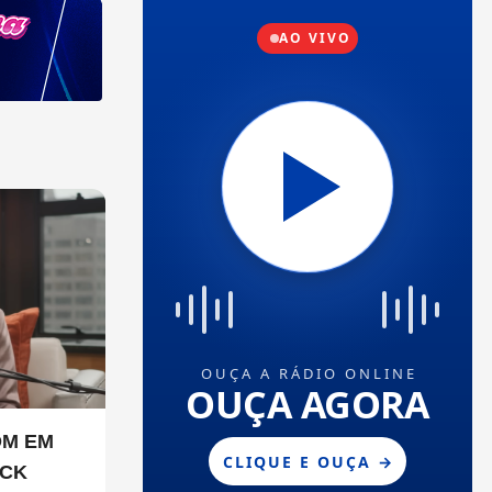
OM EM
ICK