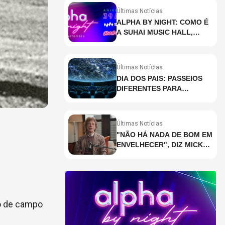
Últimas Notícias
ALPHA BY NIGHT: COMO É
A SUHAI MUSIC HALL,
CASA DE EVENTOS DE
DESTAQUE EM SÃO
PAULO?
Últimas Notícias
DIA DOS PAIS: PASSEIOS
DIFERENTES PARA
CELEBRAR A DATA
Últimas Notícias
"NÃO HÁ NADA DE BOM EM
ENVELHECER", DIZ MICK
JAGGER
ro de campo