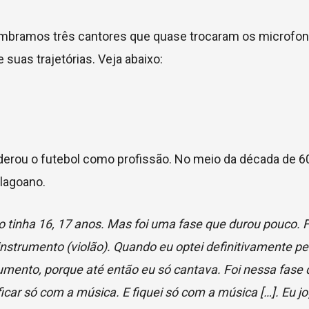
lembramos três cantores que quase trocaram os microfon
 suas trajetórias. Veja abaixo:
derou o futebol como profissão. No meio da década de 60,
Alagoano.
o tinha 16, 17 anos. Mas foi uma fase que durou pouco. F
instrumento (violão). Quando eu optei definitivamente pe
rumento, porque até então eu só cantava. Foi nessa fase q
ficar só com a música. E fiquei só com a música […]. Eu j