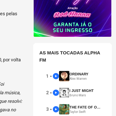
es pelas
AS MAIS TOCADAS ALPHA
 por volta
FM
ORDINARY
1
●
Alex Warren
oi
I JUST MIGHT
la música,
2
●
Bruno Mars
ue resolvi:
THE FATE OF OPHELIA
3
ogava no
●
Taylor Swift