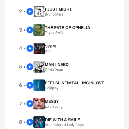
I JUST MIGHT
2
●
Bruno Mars
THE FATE OF OPHELIA
3
●
Taylor Swift
SWIM
4
●
BTS
MAN I NEED
5
●
Olivia Dean
FEELSLIKEIMFALLINGINLOVE
6
●
Coldplay
MESSY
7
●
Lola Young
DIE WITH A SMILE
8
●
Bruno Mars & Lady Gaga