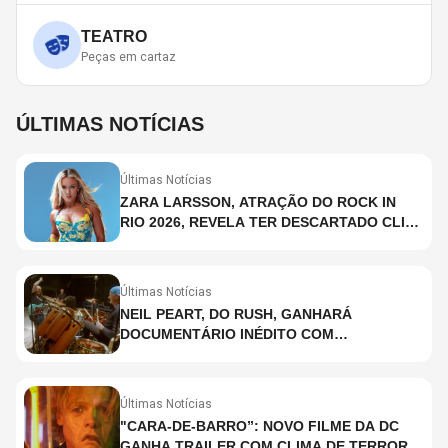
TEATRO
Peças em cartaz
ÚLTIMAS NOTÍCIAS
Últimas Notícias
ZARA LARSSON, ATRAÇÃO DO ROCK IN
RIO 2026, REVELA TER DESCARTADO CLIPE
COM SHAKIRA; ENTENDA O PORQUÊ
Últimas Notícias
NEIL PEART, DO RUSH, GANHARÁ
DOCUMENTÁRIO INÉDITO COM
PARTICIPAÇÃO DE CHAD SMITH, STEWART
COPELAND E DANNY CAREY
Últimas Notícias
"CARA-DE-BARRO”: NOVO FILME DA DC
GANHA TRAILER COM CLIMA DE TERROR;