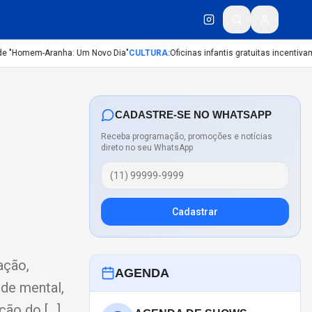
e "Homem-Aranha: Um Novo Dia"
CULTURA
:
Oficinas infantis gratuitas incentivam c
CADASTRE-SE NO WHATSAPP
Receba programação, promoções e notícias
direto no seu WhatsApp
Cadastrar
ação,
AGENDA
úde mental,
ção do […]