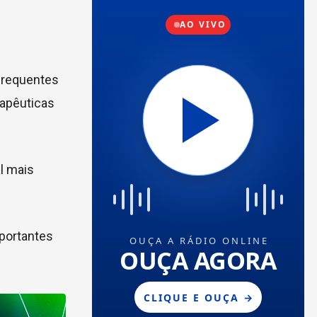
frequentes
rapêuticas
l mais
mportantes