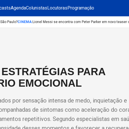
casts
Agenda
Colunistas
Locutoras
Programação
o Paulo?
CINEMA
:
Lionel Messi se encontra com Peter Parker em novo teaser d
 ESTRATÉGIAS PARA
RIO EMOCIONAL
ados por sensação intensa de medo, inquietação e
acompanhadas de sintomas como aceleração do cor
samentos repetitivos. Segundo especialistas em sa
ntensidade desses momentos e favorecer a recupera