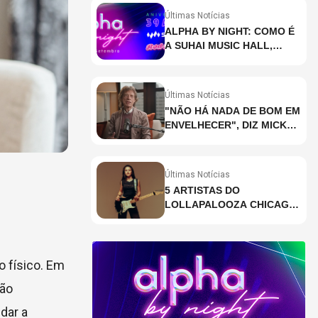
Últimas Notícias
ALPHA BY NIGHT: COMO É
A SUHAI MUSIC HALL,
CASA DE EVENTOS DE
DESTAQUE EM SÃO
PAULO?
Últimas Notícias
"NÃO HÁ NADA DE BOM EM
ENVELHECER", DIZ MICK
JAGGER
Últimas Notícias
5 ARTISTAS DO
LOLLAPALOOZA CHICAGO
QUE VOCÊ PRECISA
CONHECER
o físico. Em
são
dar a