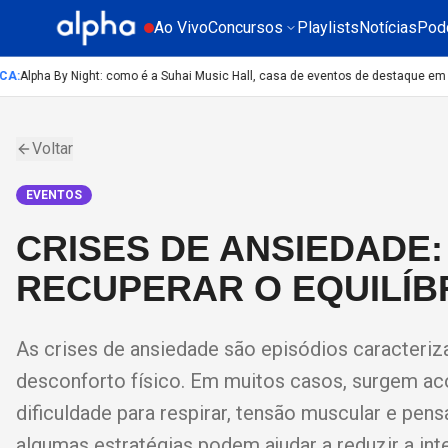
Ao Vivo
Concursos
Playlists
Notícias
Pod
A
:
Alpha By Night: como é a Suhai Music Hall, casa de eventos de destaque em Sã
Voltar
EVENTOS
CRISES DE ANSIEDADE:
RECUPERAR O EQUILÍB
As crises de ansiedade são episódios caracteriz
desconforto físico. Em muitos casos, surgem 
dificuldade para respirar, tensão muscular e pen
algumas estratégias podem ajudar a reduzir a i