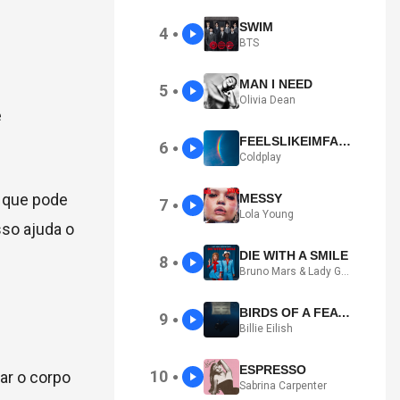
SWIM
4
●
BTS
MAN I NEED
5
●
Olivia Dean
é
FEELSLIKEIMFALLINGINLOVE
6
●
Coldplay
o que pode
MESSY
7
●
Lola Young
sso ajuda o
DIE WITH A SMILE
8
●
Bruno Mars & Lady Gaga
BIRDS OF A FEATHER
9
●
Billie Eilish
ESPRESSO
10
ar o corpo
●
Sabrina Carpenter