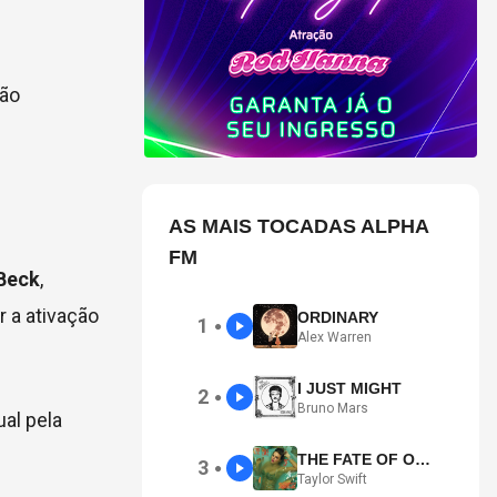
são
AS MAIS TOCADAS ALPHA
FM
 Beck
,
r a ativação
ORDINARY
1
●
Alex Warren
I JUST MIGHT
2
●
Bruno Mars
ual pela
THE FATE OF OPHELIA
3
●
Taylor Swift