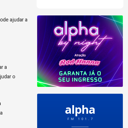
ode ajudar a
r a
judar o
a
ia