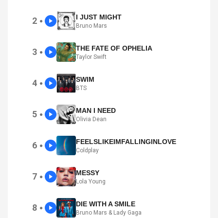
I JUST MIGHT
2
●
Bruno Mars
THE FATE OF OPHELIA
3
●
Taylor Swift
SWIM
4
●
BTS
MAN I NEED
5
●
Olivia Dean
FEELSLIKEIMFALLINGINLOVE
6
●
Coldplay
MESSY
7
●
Lola Young
DIE WITH A SMILE
8
●
Bruno Mars & Lady Gaga