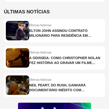
ÚLTIMAS NOTÍCIAS
Últimas Notícias
ELTON JOHN ASSINOU CONTRATO
MILIONÁRIO PARA RESIDÊNCIA EM
HOLOGRAMA, DIZ SITE
Últimas Notícias
A ODISSEIA: COMO CHRISTOPHER NOLAN
FEZ HISTÓRIA AO GRAVAR UM FILME
INTEIRAMENTE EM IMAX E O QUE ISSO
SIGNIFICA
Últimas Notícias
NEIL PEART, DO RUSH, GANHARÁ
DOCUMENTÁRIO INÉDITO COM
PARTICIPAÇÃO DE CHAD SMITH, STEWART
COPELAND E DANNY CAREY