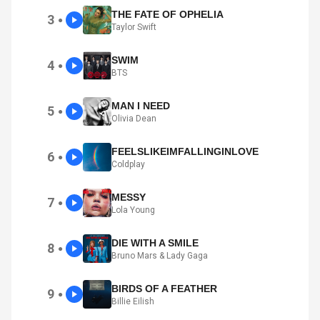
THE FATE OF OPHELIA
3
●
Taylor Swift
SWIM
4
●
BTS
MAN I NEED
5
●
Olivia Dean
FEELSLIKEIMFALLINGINLOVE
6
●
Coldplay
MESSY
7
●
Lola Young
DIE WITH A SMILE
8
●
Bruno Mars & Lady Gaga
BIRDS OF A FEATHER
9
●
Billie Eilish