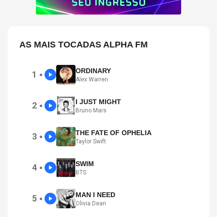
AS MAIS TOCADAS ALPHA FM
ORDINARY
1
●
Alex Warren
I JUST MIGHT
2
●
Bruno Mars
THE FATE OF OPHELIA
3
●
Taylor Swift
SWIM
4
●
BTS
MAN I NEED
5
●
Olivia Dean