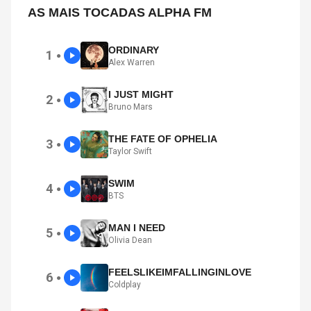
AS MAIS TOCADAS ALPHA FM
ORDINARY
1
●
Alex Warren
I JUST MIGHT
2
●
Bruno Mars
THE FATE OF OPHELIA
3
●
Taylor Swift
SWIM
4
●
BTS
MAN I NEED
5
●
Olivia Dean
FEELSLIKEIMFALLINGINLOVE
6
●
Coldplay