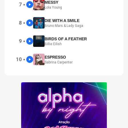
MESSY
7
●
Lola Young
DIE WITH A SMILE
8
●
Bruno Mars & Lady Gaga
BIRDS OF A FEATHER
9
●
Billie Eilish
ESPRESSO
10
●
Sabrina Carpenter