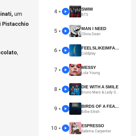
SWIM
4
●
inati,
um
BTS
 Pistacchio
MAN I NEED
5
●
Olivia Dean
FEELSLIKEIMFALLINGINLOVE
6
●
ccolato
,
Coldplay
MESSY
7
●
Lola Young
DIE WITH A SMILE
8
●
Bruno Mars & Lady Gaga
BIRDS OF A FEATHER
9
●
Billie Eilish
ESPRESSO
10
●
Sabrina Carpenter