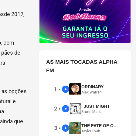
esde 2017,
o
, com
 pães de
AS MAIS TOCADAS ALPHA
ara
FM
ORDINARY
1
●
 as opções
Alex Warren
tural e
I JUST MIGHT
2
●
ma
Bruno Mars
ainda que
THE FATE OF OPHELIA
3
●
Taylor Swift