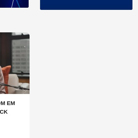
OM EM
ICK