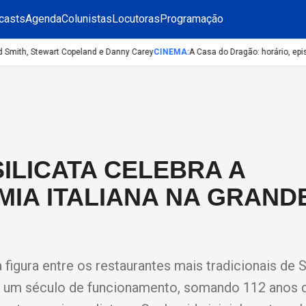
casts
Agenda
Colunistas
Locutoras
Programação
mith, Stewart Copeland e Danny Carey
CINEMA
:
A Casa do Dragão: horário, episód
ILICATA CELEBRA A
IA ITALIANA NA GRAND
 figura entre os restaurantes mais tradicionais de 
 um século de funcionamento, somando 112 anos d