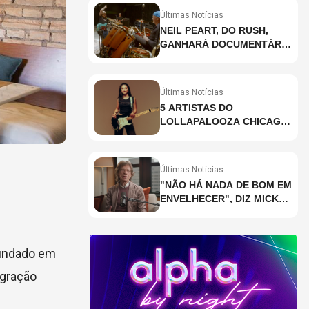
Últimas Notícias
NEIL PEART, DO RUSH,
GANHARÁ DOCUMENTÁRIO
INÉDITO COM
PARTICIPAÇÃO DE CHAD
SMITH, STEWART
Últimas Notícias
COPELAND E DANNY
5 ARTISTAS DO
CAREY
LOLLAPALOOZA CHICAGO
QUE VOCÊ PRECISA
CONHECER
Últimas Notícias
"NÃO HÁ NADA DE BOM EM
ENVELHECER", DIZ MICK
JAGGER
Fundado em
igração