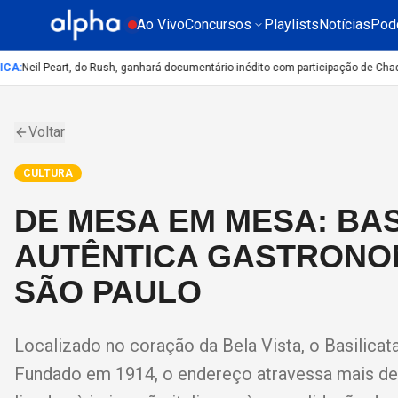
Ao Vivo
Concursos
Playlists
Notícias
Pod
A
:
Neil Peart, do Rush, ganhará documentário inédito com participação de Chad S
Voltar
CULTURA
DE MESA EM MESA: BAS
AUTÊNTICA GASTRONOM
SÃO PAULO
Localizado no coração da Bela Vista, o Basilicata
Fundado em 1914, o endereço atravessa mais de