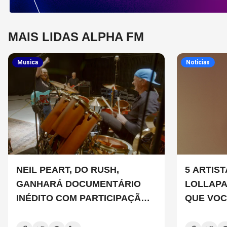
MAIS LIDAS ALPHA FM
Musica
Noticias
NEIL PEART, DO RUSH,
5 ARTIS
GANHARÁ DOCUMENTÁRIO
LOLLAP
INÉDITO COM PARTICIPAÇÃO
QUE VOC
DE CHAD SMITH, STEWART
CONHEC
COPELAND E DANNY CAREY