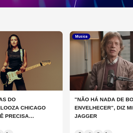
Musica
TAS DO
"NÃO HÁ NADA DE B
ALOOZA CHICAGO
ENVELHECER", DIZ M
Ê PRECISA
JAGGER
ER