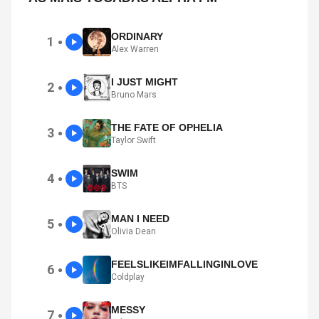
ORDINARY
1
●
Alex Warren
I JUST MIGHT
2
●
Bruno Mars
THE FATE OF OPHELIA
3
●
Taylor Swift
SWIM
4
●
BTS
MAN I NEED
5
●
Olivia Dean
FEELSLIKEIMFALLINGINLOVE
6
●
Coldplay
MESSY
7
●