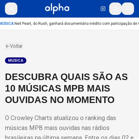
ÚSICA
:
Neil Peart, do Rush, ganhará documentário inédito com participação de 
Voltar
MUSICA
DESCUBRA QUAIS SÃO AS
10 MÚSICAS MPB MAIS
OUVIDAS NO MOMENTO
O Crowley Charts atualizou o ranking das
músicas MPB mais ouvidas nas rádios
brasileiras na última semana. Entre os dias 02 e