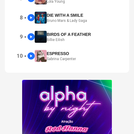
Lola Young
DIE WITH A SMILE
8
●
Bruno Mars & Lady Gaga
BIRDS OF A FEATHER
9
●
Billie Eilish
ESPRESSO
10
●
Sabrina Carpenter