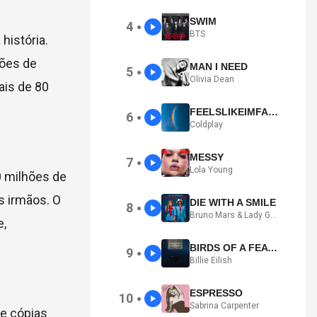
SWIM
4
●
BTS
história.
ões de
MAN I NEED
5
●
Olivia Dean
ais de 80
FEELSLIKEIMFALLINGINLOVE
6
●
Coldplay
MESSY
7
●
Lola Young
0 milhões de
s irmãos. O
DIE WITH A SMILE
8
●
Bruno Mars & Lady Gaga
e,
BIRDS OF A FEATHER
9
●
Billie Eilish
ESPRESSO
10
●
Sabrina Carpenter
e cópias