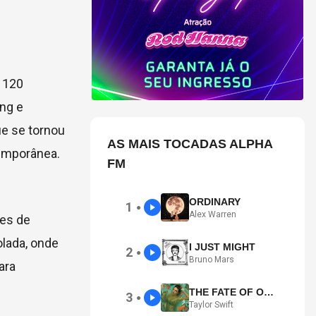
e 120
ing e
e se tornou
AS MAIS TOCADAS ALPHA
temporânea.
FM
ORDINARY
1
●
Alex Warren
ões de
olada, onde
I JUST MIGHT
2
●
Bruno Mars
ara
THE FATE OF OPHELIA
3
●
Taylor Swift