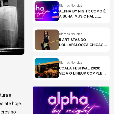
Últimas Notícias
ALPHA BY NIGHT: COMO É
A SUHAI MUSIC HALL,
CASA DE EVENTOS DE
DESTAQUE EM SÃO
PAULO?
Últimas Notícias
5 ARTISTAS DO
LOLLAPALOOZA CHICAGO
QUE VOCÊ PRECISA
CONHECER
Últimas Notícias
COALA FESTIVAL 2026:
VEJA O LINEUP COMPLETO
DOS DOIS DIAS
tura a
s até hoje.
heres no