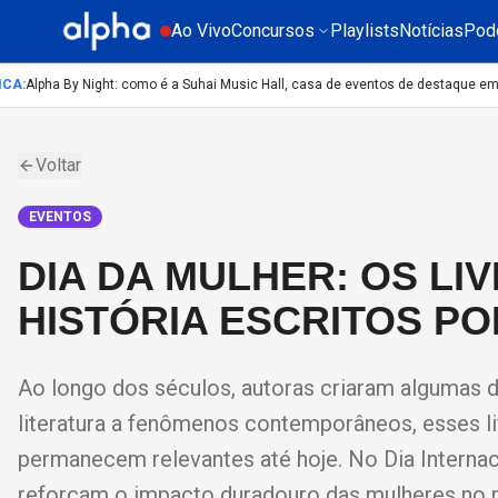
Ao Vivo
Concursos
Playlists
Notícias
Pod
A
:
Alpha By Night: como é a Suhai Music Hall, casa de eventos de destaque em S
Voltar
EVENTOS
DIA DA MULHER: OS LI
HISTÓRIA ESCRITOS P
Ao longo dos séculos, autoras criaram algumas d
literatura a fenômenos contemporâneos, esses li
permanecem relevantes até hoje. No Dia Internac
reforçam o impacto duradouro das mulheres no m