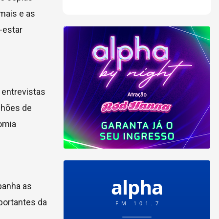
mais e as
-estar
 entrevistas
lhões de
nomia
mpanha as
portantes da