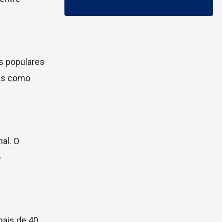
s populares
mas como
al. O
o
mais de 40