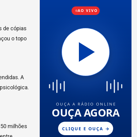
s de cópias
nçou o topo
endidas. A
psicológica.
 50 milhões
 entre