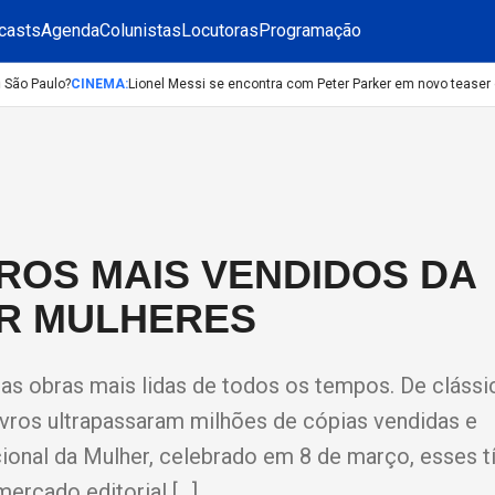
casts
Agenda
Colunistas
Locutoras
Programação
ão Paulo?
CINEMA
:
Lionel Messi se encontra com Peter Parker em novo teaser d
VROS MAIS VENDIDOS DA
OR MULHERES
as obras mais lidas de todos os tempos. De clássi
vros ultrapassaram milhões de cópias vendidas e
ional da Mulher, celebrado em 8 de março, esses tí
ercado editorial […]