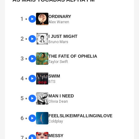
ORDINARY
1
●
Alex Warren
I JUST MIGHT
2
●
Bruno Mars
THE FATE OF OPHELIA
3
●
Taylor Swift
SWIM
4
●
BTS
MAN I NEED
5
●
Olivia Dean
FEELSLIKEIMFALLINGINLOVE
6
●
Coldplay
MESSY
7
●