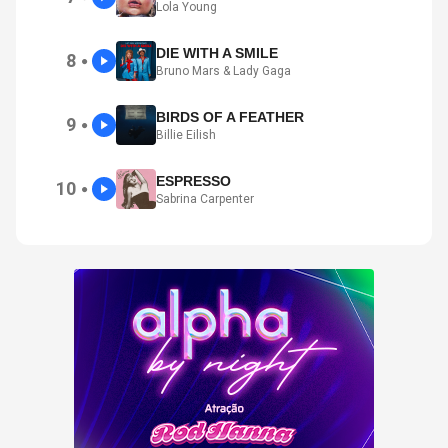
Lola Young
DIE WITH A SMILE
8
●
Bruno Mars & Lady Gaga
BIRDS OF A FEATHER
9
●
Billie Eilish
ESPRESSO
10
●
Sabrina Carpenter