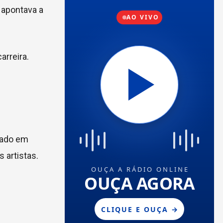
 apontava a
rreira.
çado em
 artistas.