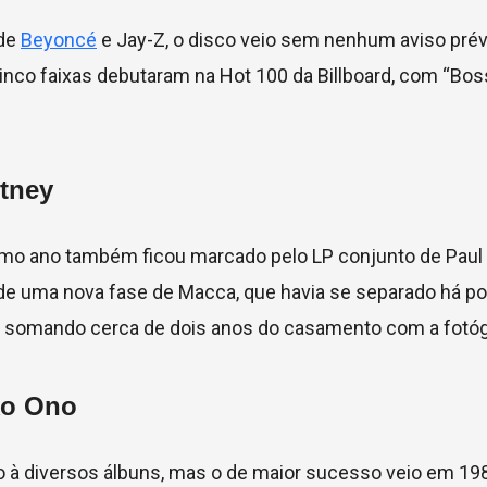
 de
Beyoncé
e Jay-Z, o disco veio sem nenhum aviso prév
 cinco faixas debutaram na Hot 100 da Billboard, com “Bos
tney
mo ano também ficou marcado pelo LP conjunto de Paul 
io de uma nova fase de Macca, que havia se separado há 
a, somando cerca de dois anos do casamento com a fotóg
ko Ono
o à diversos álbuns, mas o de maior sucesso veio em 1