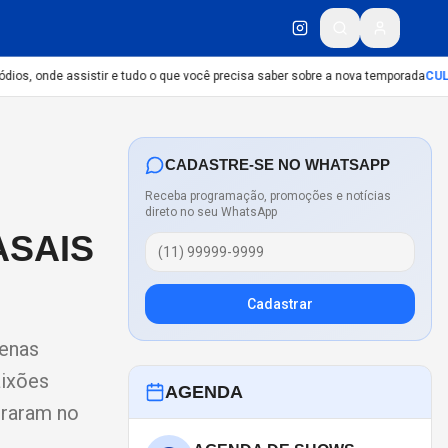
ios, onde assistir e tudo o que você precisa saber sobre a nova temporada
CULT
CADASTRE-SE NO WHATSAPP
Receba programação, promoções e notícias
direto no seu WhatsApp
ASAIS
Cadastrar
penas
aixões
AGENDA
traram no