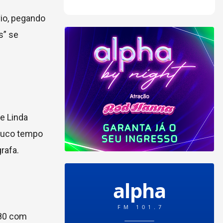
io, pegando
s” se
e Linda
pouco tempo
rafa.
980 com