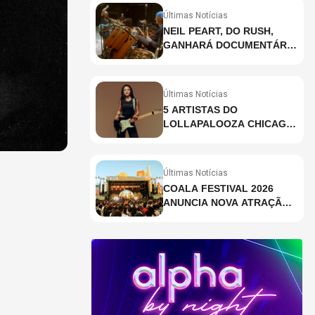
Últimas Notícias
NEIL PEART, DO RUSH,
GANHARÁ DOCUMENTÁRIO
INÉDITO COM
PARTICIPAÇÃO DE CHAD
SMITH, STEWART
Últimas Notícias
COPELAND E DANNY
5 ARTISTAS DO
CAREY
LOLLAPALOOZA CHICAGO
QUE VOCÊ PRECISA
CONHECER
Últimas Notícias
COALA FESTIVAL 2026
ANUNCIA NOVA ATRAÇÃO;
VEJA QUEM