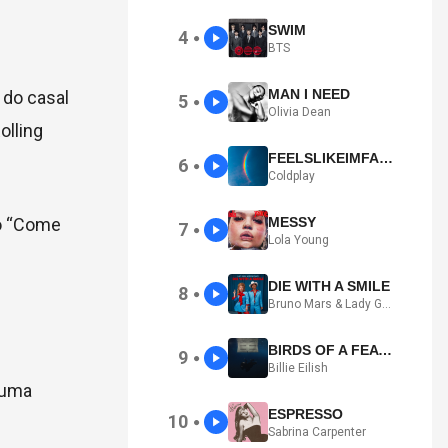
SWIM
4
●
BTS
MAN I NEED
 do casal
5
●
Olivia Dean
olling
FEELSLIKEIMFALLINGINLOVE
6
●
Coldplay
do “Come
MESSY
7
●
Lola Young
DIE WITH A SMILE
8
●
Bruno Mars & Lady Gaga
BIRDS OF A FEATHER
9
●
Billie Eilish
 uma
ESPRESSO
10
●
Sabrina Carpenter