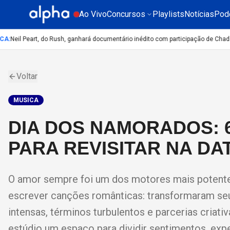
Ao Vivo
Concursos
Playlists
Notícias
Pod
A
:
Neil Peart, do Rush, ganhará documentário inédito com participação de Chad S
Voltar
MUSICA
DIA DOS NAMORADOS: 
PARA REVISITAR NA DA
O amor sempre foi um dos motores mais potentes
escrever canções românticas: transformaram se
intensas, términos turbulentos e parcerias criat
estúdio um espaço para dividir sentimentos, exper