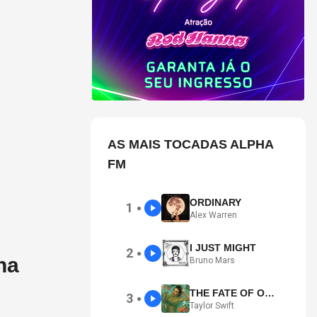
AS MAIS TOCADAS ALPHA
FM
ORDINARY
1
●
Alex Warren
I JUST MIGHT
2
●
na
Bruno Mars
THE FATE OF OPHELIA
3
●
Taylor Swift