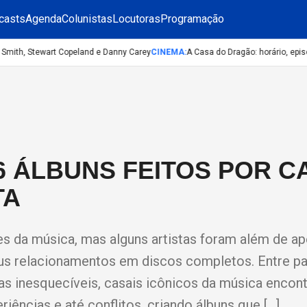
casts
Agenda
Colunistas
Locutoras
Programação
mith, Stewart Copeland e Danny Carey
CINEMA
:
A Casa do Dragão: horário, episód
6 ÁLBUNS FEITOS POR C
TA
 da música, mas alguns artistas foram além de a
us relacionamentos em discos completos. Entre p
ivas inesquecíveis, casais icônicos da música encon
iências e até conflitos, criando álbuns que […]