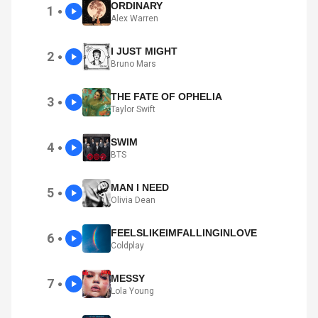
ORDINARY
1
●
Alex Warren
I JUST MIGHT
2
●
Bruno Mars
THE FATE OF OPHELIA
3
●
Taylor Swift
SWIM
4
●
BTS
MAN I NEED
5
●
Olivia Dean
FEELSLIKEIMFALLINGINLOVE
6
●
Coldplay
MESSY
7
●
Lola Young