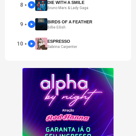
DIE WITH A SMILE
8
●
Bruno Mars & Lady Gaga
BIRDS OF A FEATHER
9
●
Billie Eilish
ESPRESSO
10
●
Sabrina Carpenter