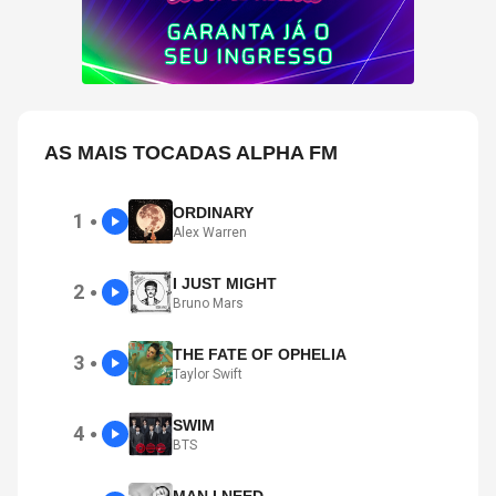
AS MAIS TOCADAS ALPHA FM
ORDINARY
1
●
Alex Warren
I JUST MIGHT
2
●
Bruno Mars
THE FATE OF OPHELIA
3
●
Taylor Swift
SWIM
4
●
BTS
MAN I NEED