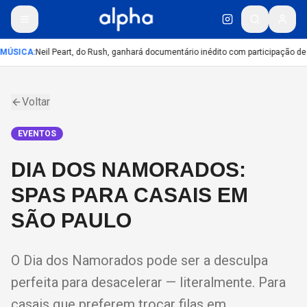
MÚSICA
:
Neil Peart, do Rush, ganhará documentário inédito com participação de
Voltar
EVENTOS
DIA DOS NAMORADOS:
SPAS PARA CASAIS EM
SÃO PAULO
O Dia dos Namorados pode ser a desculpa
perfeita para desacelerar — literalmente. Para
casais que preferem trocar filas em