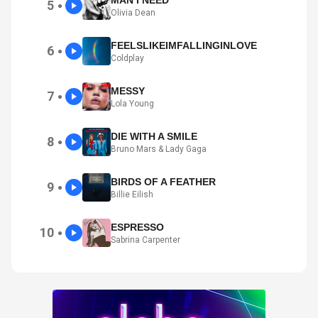
5
●
Olivia Dean
FEELSLIKEIMFALLINGINLOVE
6
●
Coldplay
MESSY
7
●
Lola Young
DIE WITH A SMILE
8
●
Bruno Mars & Lady Gaga
BIRDS OF A FEATHER
9
●
Billie Eilish
ESPRESSO
10
●
Sabrina Carpenter