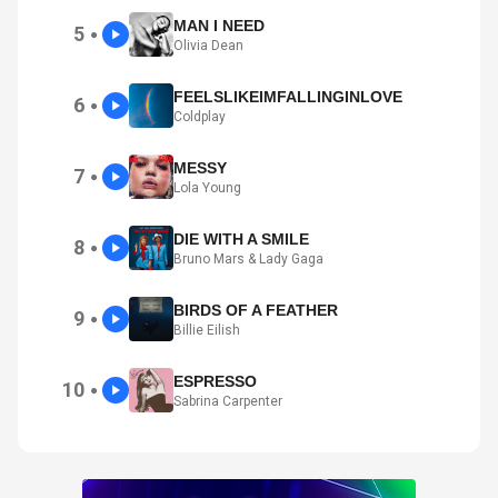
MAN I NEED
5
●
Olivia Dean
FEELSLIKEIMFALLINGINLOVE
6
●
Coldplay
MESSY
7
●
Lola Young
DIE WITH A SMILE
8
●
Bruno Mars & Lady Gaga
BIRDS OF A FEATHER
9
●
Billie Eilish
ESPRESSO
10
●
Sabrina Carpenter