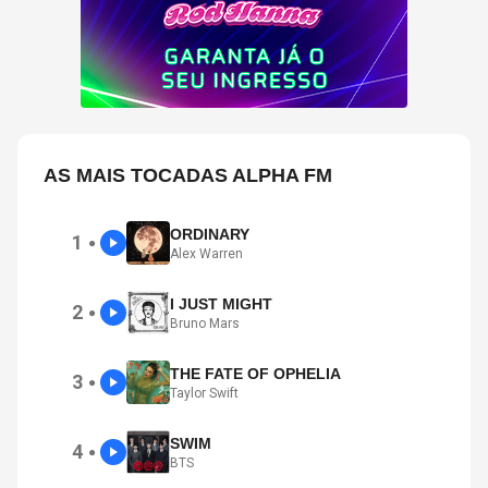
AS MAIS TOCADAS ALPHA FM
ORDINARY
1
●
Alex Warren
I JUST MIGHT
2
●
Bruno Mars
THE FATE OF OPHELIA
3
●
Taylor Swift
SWIM
4
●
BTS