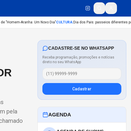
de "Homem-Aranha: Um Novo Dia"
CULTURA
:
Dia dos Pais: passeios diferentes para
CADASTRE-SE NO WHATSAPP
Receba programação, promoções e notícias
direto no seu WhatsApp
OR
Cadastrar
as
ém pela
AGENDA
o chamado