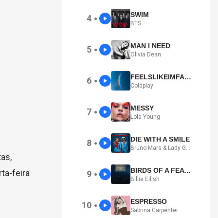
SWIM
4
●
BTS
MAN I NEED
5
●
Olivia Dean
FEELSLIKEIMFALLINGINLOVE
6
●
Coldplay
MESSY
7
●
Lola Young
DIE WITH A SMILE
8
●
Bruno Mars & Lady Gaga
as,
BIRDS OF A FEATHER
ta-feira
9
●
Billie Eilish
ESPRESSO
10
●
Sabrina Carpenter