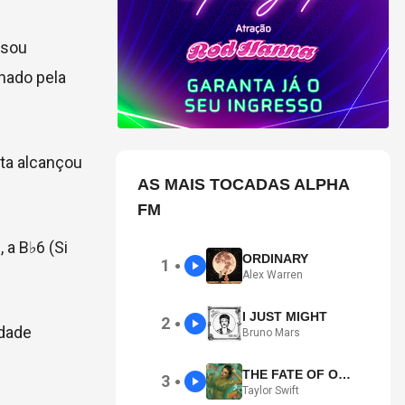
isou
nado pela
sta alcançou
AS MAIS TOCADAS ALPHA
FM
 a B♭6 (Si
ORDINARY
1
●
Alex Warren
I JUST MIGHT
2
●
idade
Bruno Mars
THE FATE OF OPHELIA
3
●
Taylor Swift