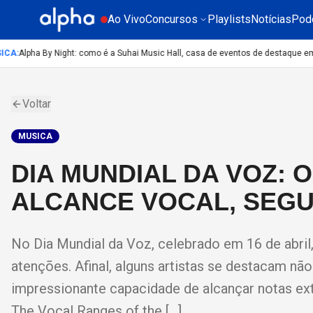
Ao Vivo
Concursos
Playlists
Notícias
Pod
CA
:
Alpha By Night: como é a Suhai Music Hall, casa de eventos de destaque em 
Voltar
MUSICA
DIA MUNDIAL DA VOZ: 
ALCANCE VOCAL, SEG
No Dia Mundial da Voz, celebrado em 16 de abril
atenções. Afinal, alguns artistas se destacam 
impressionante capacidade de alcançar notas e
The Vocal Ranges of the […]