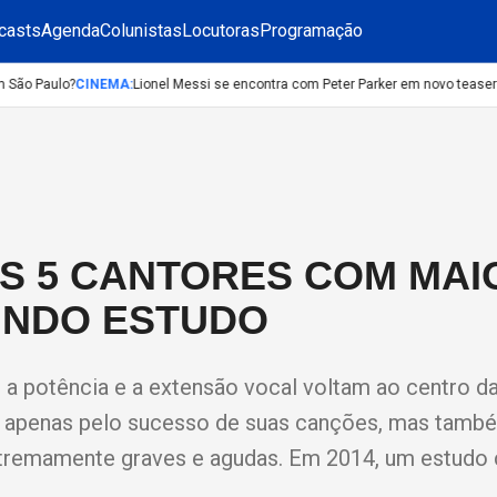
casts
Agenda
Colunistas
Locutoras
Programação
São Paulo?
CINEMA
:
Lionel Messi se encontra com Peter Parker em novo teaser 
OS 5 CANTORES COM MAI
UNDO ESTUDO
, a potência e a extensão vocal voltam ao centro d
não apenas pelo sucesso de suas canções, mas tamb
xtremamente graves e agudas. Em 2014, um estud