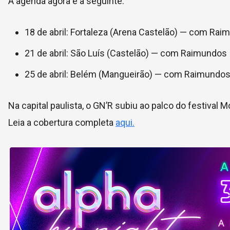
A agenda agora é a seguinte:
18 de abril: Fortaleza (Arena Castelão) — com Ra
21 de abril: São Luís (Castelão) — com Raimundos
25 de abril: Belém (Mangueirão) — com Raimundo
Na capital paulista, o GN’R subiu ao palco do festival M
Leia a cobertura completa
aqui.