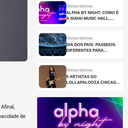
Últimas Notícias
ALPHA BY NIGHT: COMO É
A SUHAI MUSIC HALL,
CASA DE EVENTOS DE
DESTAQUE EM SÃO
PAULO?
Últimas Notícias
DIA DOS PAIS: PASSEIOS
DIFERENTES PARA
CELEBRAR A DATA
Últimas Notícias
5 ARTISTAS DO
LOLLAPALOOZA CHICAGO
QUE VOCÊ PRECISA
CONHECER
Afinal,
pacidade de