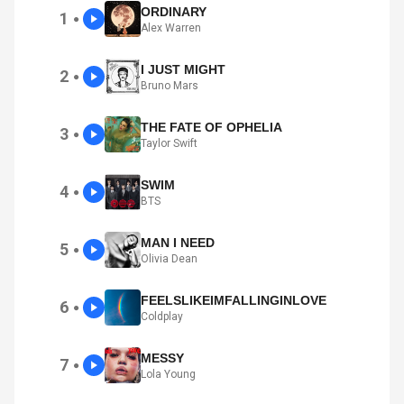
ORDINARY
1
●
Alex Warren
I JUST MIGHT
2
●
Bruno Mars
THE FATE OF OPHELIA
3
●
Taylor Swift
SWIM
4
●
BTS
MAN I NEED
5
●
Olivia Dean
FEELSLIKEIMFALLINGINLOVE
6
●
Coldplay
MESSY
7
●
Lola Young