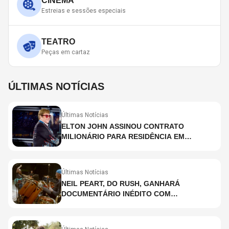
CINEMA
Estreias e sessões especiais
TEATRO
Peças em cartaz
ÚLTIMAS NOTÍCIAS
Últimas Notícias
ELTON JOHN ASSINOU CONTRATO
MILIONÁRIO PARA RESIDÊNCIA EM
HOLOGRAMA, DIZ SITE
Últimas Notícias
NEIL PEART, DO RUSH, GANHARÁ
DOCUMENTÁRIO INÉDITO COM
PARTICIPAÇÃO DE CHAD SMITH, STEWART
COPELAND E DANNY CAREY