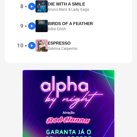
DIE WITH A SMILE
8
●
Bruno Mars & Lady Gaga
BIRDS OF A FEATHER
9
●
Billie Eilish
ESPRESSO
10
●
Sabrina Carpenter