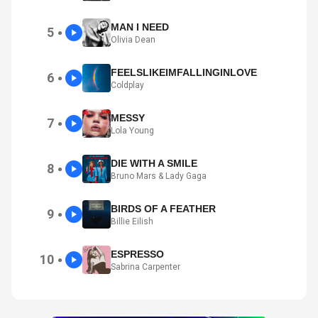
MAN I NEED
5
●
Olivia Dean
FEELSLIKEIMFALLINGINLOVE
6
●
Coldplay
MESSY
7
●
Lola Young
DIE WITH A SMILE
8
●
Bruno Mars & Lady Gaga
BIRDS OF A FEATHER
9
●
Billie Eilish
ESPRESSO
10
●
Sabrina Carpenter