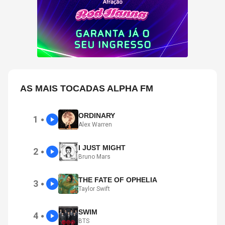
AS MAIS TOCADAS ALPHA FM
ORDINARY
1
●
Alex Warren
I JUST MIGHT
2
●
Bruno Mars
THE FATE OF OPHELIA
3
●
Taylor Swift
SWIM
4
●
BTS