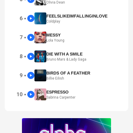
Olivia Dean
FEELSLIKEIMFALLINGINLOVE
6
●
Coldplay
MESSY
7
●
Lola Young
DIE WITH A SMILE
8
●
Bruno Mars & Lady Gaga
BIRDS OF A FEATHER
9
●
Billie Eilish
ESPRESSO
10
●
Sabrina Carpenter