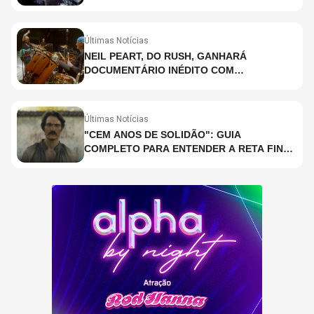
HOLOGRAMA, DIZ SITE
Últimas Notícias
NEIL PEART, DO RUSH, GANHARÁ
DOCUMENTÁRIO INÉDITO COM
PARTICIPAÇÃO DE CHAD SMITH, STEWART
COPELAND E DANNY CAREY
Últimas Notícias
"CEM ANOS DE SOLIDÃO": GUIA
COMPLETO PARA ENTENDER A RETA FINAL
DA ADAPTAÇÃO DA NETFLIX