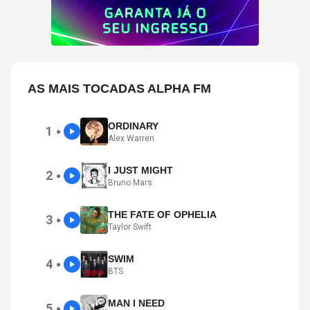
AS MAIS TOCADAS ALPHA FM
ORDINARY
1
●
Alex Warren
I JUST MIGHT
2
●
Bruno Mars
THE FATE OF OPHELIA
3
●
Taylor Swift
SWIM
4
●
BTS
MAN I NEED
5
●