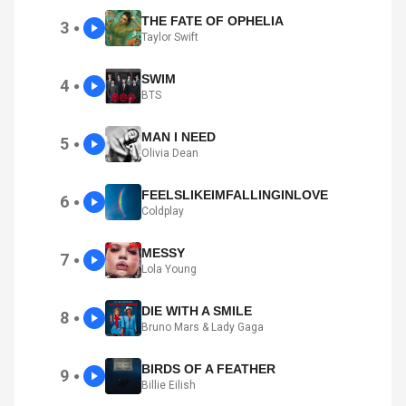
THE FATE OF OPHELIA
3
●
Taylor Swift
SWIM
4
●
BTS
MAN I NEED
5
●
Olivia Dean
FEELSLIKEIMFALLINGINLOVE
6
●
Coldplay
MESSY
7
●
Lola Young
DIE WITH A SMILE
8
●
Bruno Mars & Lady Gaga
BIRDS OF A FEATHER
9
●
Billie Eilish