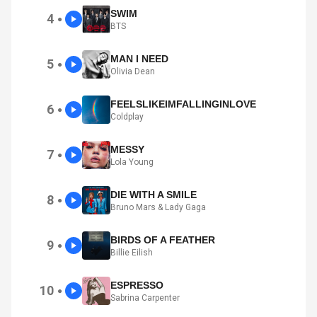
SWIM
4
●
BTS
MAN I NEED
5
●
Olivia Dean
FEELSLIKEIMFALLINGINLOVE
6
●
Coldplay
MESSY
7
●
Lola Young
DIE WITH A SMILE
8
●
Bruno Mars & Lady Gaga
BIRDS OF A FEATHER
9
●
Billie Eilish
ESPRESSO
10
●
Sabrina Carpenter