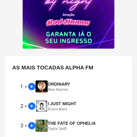
AS MAIS TOCADAS ALPHA FM
ORDINARY
1
●
Alex Warren
I JUST MIGHT
2
●
Bruno Mars
THE FATE OF OPHELIA
3
●
Taylor Swift