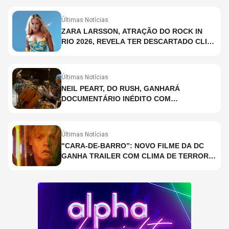
Últimas Notícias
ZARA LARSSON, ATRAÇÃO DO ROCK IN
RIO 2026, REVELA TER DESCARTADO CLIPE
COM SHAKIRA; ENTENDA O PORQUÊ
Últimas Notícias
NEIL PEART, DO RUSH, GANHARÁ
DOCUMENTÁRIO INÉDITO COM
PARTICIPAÇÃO DE CHAD SMITH, STEWART
COPELAND E DANNY CAREY
Últimas Notícias
"CARA-DE-BARRO”: NOVO FILME DA DC
GANHA TRAILER COM CLIMA DE TERROR;
ASSISTA TRECHO