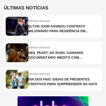
ÚLTIMAS NOTÍCIAS
Últimas Notícias
ELTON JOHN ASSINOU CONTRATO
MILIONÁRIO PARA RESIDÊNCIA EM
HOLOGRAMA, DIZ SITE
Últimas Notícias
NEIL PEART, DO RUSH, GANHARÁ
DOCUMENTÁRIO INÉDITO COM
PARTICIPAÇÃO DE CHAD SMITH, STEWART
COPELAND E DANNY CAREY
Últimas Notícias
DIA DOS PAIS: IDEIAS DE PRESENTES
CRIATIVOS PARA SURPREENDER NA DATA