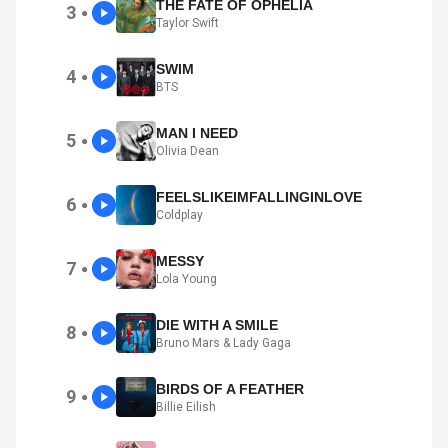
THE FATE OF OPHELIA
3
●
Taylor Swift
SWIM
4
●
BTS
MAN I NEED
5
●
Olivia Dean
FEELSLIKEIMFALLINGINLOVE
6
●
Coldplay
MESSY
7
●
Lola Young
DIE WITH A SMILE
8
●
Bruno Mars & Lady Gaga
BIRDS OF A FEATHER
9
●
Billie Eilish