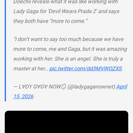
Doechii reveals what it was like working with
Lady Gaga for ‘Devil Wears Prada 2’ and says
they both have “more to come.”
“I don’t want to say too much because we have
more to come, me and Gaga, but it was amazing
working with her. She is an angel. She is truly a
master at her…
pic.twitter.com/dd3MVWOZXS
— LⱯDY GⱯGⱯ NOW🪞 (@ladygaganownet)
April
15, 2026