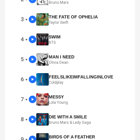
Bruno Mars
THE FATE OF OPHELIA
3
●
Taylor Swift
SWIM
4
●
BTS
MAN I NEED
5
●
Olivia Dean
FEELSLIKEIMFALLINGINLOVE
6
●
Coldplay
MESSY
7
●
Lola Young
DIE WITH A SMILE
8
●
Bruno Mars & Lady Gaga
BIRDS OF A FEATHER
9
●