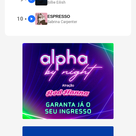
Billie Eilish
ESPRESSO
10
●
Sabrina Carpenter