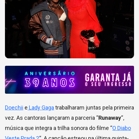
Doechii
e
Lady Gaga
trabalharam juntas pela primeira
vez. As cantoras lançaram a parceria “
Runaway
“,
música que integra a trilha sonora do filme “
O Diabo
Veste Prada 2
“. A canção estreou na última quinta-