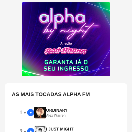
AS MAIS TOCADAS ALPHA FM
ORDINARY
1
●
Alex Warren
I JUST MIGHT
2
●