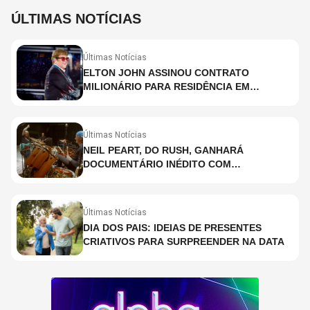
ÚLTIMAS NOTÍCIAS
Últimas Notícias
ELTON JOHN ASSINOU CONTRATO
MILIONÁRIO PARA RESIDÊNCIA EM
HOLOGRAMA, DIZ SITE
Últimas Notícias
NEIL PEART, DO RUSH, GANHARÁ
DOCUMENTÁRIO INÉDITO COM
PARTICIPAÇÃO DE CHAD SMITH, STEWART
COPELAND E DANNY CAREY
Últimas Notícias
DIA DOS PAIS: IDEIAS DE PRESENTES
CRIATIVOS PARA SURPREENDER NA DATA