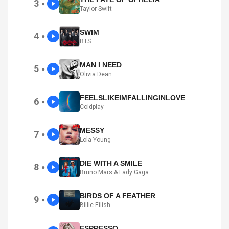
3
●
Taylor Swift
SWIM
4
●
BTS
MAN I NEED
5
●
Olivia Dean
FEELSLIKEIMFALLINGINLOVE
6
●
Coldplay
MESSY
7
●
Lola Young
DIE WITH A SMILE
8
●
Bruno Mars & Lady Gaga
BIRDS OF A FEATHER
9
●
Billie Eilish
ESPRESSO