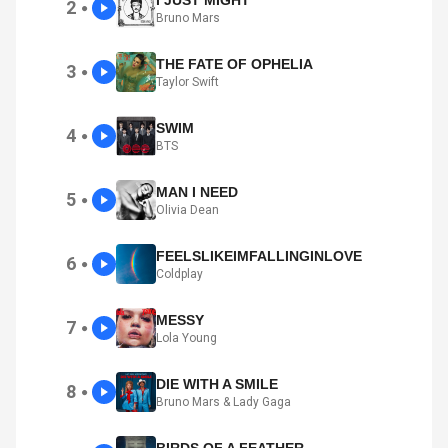
I JUST MIGHT
2
●
Bruno Mars
THE FATE OF OPHELIA
3
●
Taylor Swift
SWIM
4
●
BTS
MAN I NEED
5
●
Olivia Dean
FEELSLIKEIMFALLINGINLOVE
6
●
Coldplay
MESSY
7
●
Lola Young
DIE WITH A SMILE
8
●
Bruno Mars & Lady Gaga