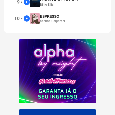
BIRDS OF A FEATHER
9
●
Billie Eilish
ESPRESSO
10
●
Sabrina Carpenter