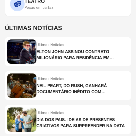
TEATRO
Peças em cartaz
ÚLTIMAS NOTÍCIAS
Últimas Notícias
ELTON JOHN ASSINOU CONTRATO
MILIONÁRIO PARA RESIDÊNCIA EM
HOLOGRAMA, DIZ SITE
Últimas Notícias
NEIL PEART, DO RUSH, GANHARÁ
DOCUMENTÁRIO INÉDITO COM
PARTICIPAÇÃO DE CHAD SMITH, STEWART
COPELAND E DANNY CAREY
Últimas Notícias
DIA DOS PAIS: IDEIAS DE PRESENTES
CRIATIVOS PARA SURPREENDER NA DATA