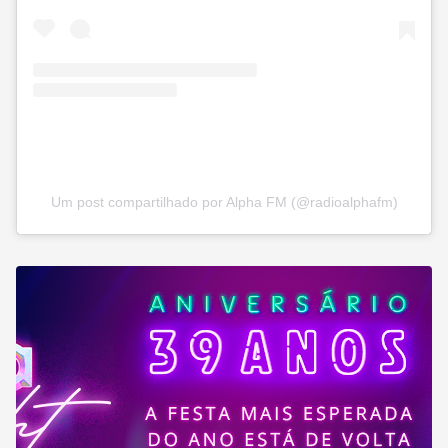
Um post compartilhado por Alpha FM (@radioalphafm)