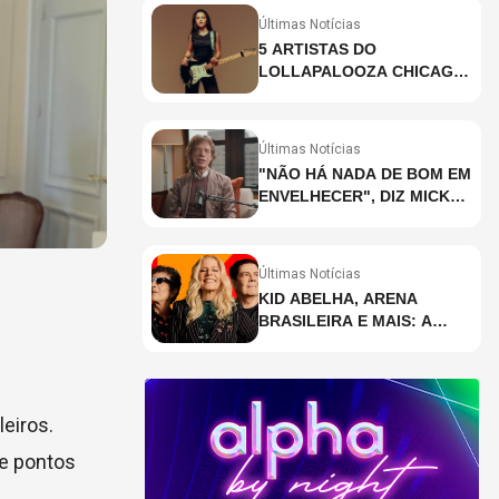
Últimas Notícias
5 ARTISTAS DO
LOLLAPALOOZA CHICAGO
QUE VOCÊ PRECISA
CONHECER
Últimas Notícias
"NÃO HÁ NADA DE BOM EM
ENVELHECER", DIZ MICK
JAGGER
Últimas Notícias
KID ABELHA, ARENA
BRASILEIRA E MAIS: A
AGENDA DE SHOWS DA
SEMANA EM SÃO PAULO
eiros.
 e pontos