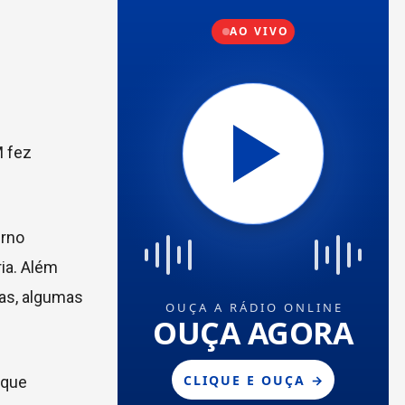
M fez
erno
ria. Além
tas, algumas
 que