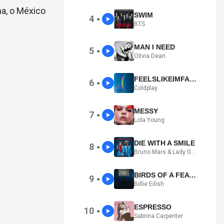
na, o México
SWIM
4
●
BTS
MAN I NEED
5
●
Olivia Dean
FEELSLIKEIMFALLINGINLOVE
6
●
Coldplay
MESSY
7
●
Lola Young
DIE WITH A SMILE
8
●
Bruno Mars & Lady Gaga
BIRDS OF A FEATHER
9
●
Billie Eilish
ESPRESSO
10
●
Sabrina Carpenter