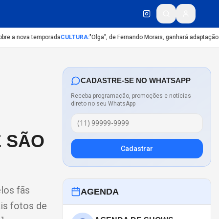
re a nova temporada
CULTURA
:
"Olga", de Fernando Morais, ganhará adaptação iné
CADASTRE-SE NO WHATSAPP
Receba programação, promoções e notícias
direto no seu WhatsApp
E SÃO
Cadastrar
los fãs
AGENDA
is fotos de