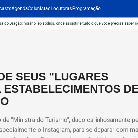
casts
Agenda
Colunistas
Locutoras
Programação
o Dragão: horário, episódios, onde assistir e tudo o que você precisa saber sob
 DE SEUS "LUGARES
A ESTABELECIMENTOS D
RO
o de "Ministra do Turismo", dado carinhosamente pe
 especialmente o Instagram, para se deparar com ma