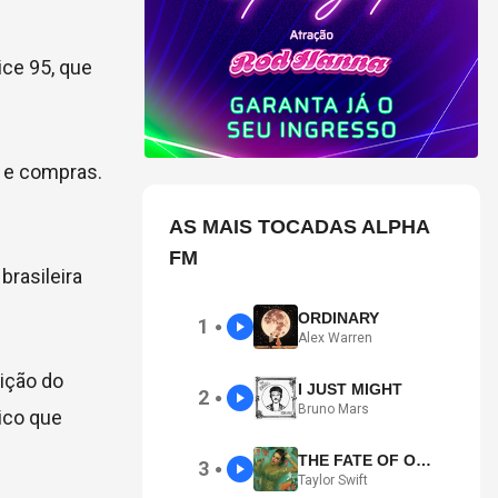
ice 95, que
a e compras.
AS MAIS TOCADAS ALPHA
FM
brasileira
ORDINARY
1
●
Alex Warren
rição do
I JUST MIGHT
2
●
Bruno Mars
ico que
THE FATE OF OPHELIA
3
●
Taylor Swift