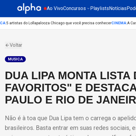
Ao Vivo
Concursos
Playlists
Notícias
Pod
A
:
5 artistas do Lollapalooza Chicago que você precisa conhecer
CINEMA
:
A Casa d
Voltar
MUSICA
DUA LIPA MONTA LISTA
FAVORITOS" E DESTAC
PAULO E RIO DE JANEI
Não é à toa que Dua Lipa tem o carrega o apelid
brasileiros. Basta entrar em suas redes sociais,