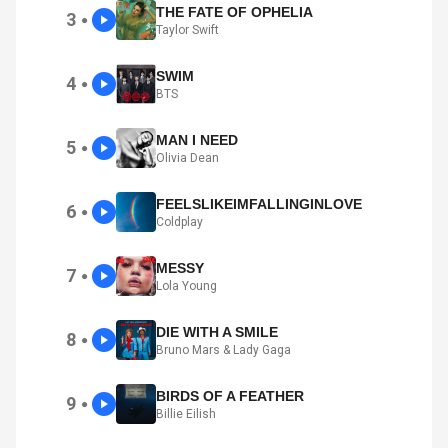
THE FATE OF OPHELIA
3
●
Taylor Swift
SWIM
4
●
BTS
MAN I NEED
5
●
Olivia Dean
FEELSLIKEIMFALLINGINLOVE
6
●
Coldplay
MESSY
7
●
Lola Young
DIE WITH A SMILE
8
●
Bruno Mars & Lady Gaga
BIRDS OF A FEATHER
9
●
Billie Eilish