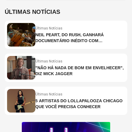
ÚLTIMAS NOTÍCIAS
Últimas Notícias
NEIL PEART, DO RUSH, GANHARÁ
DOCUMENTÁRIO INÉDITO COM
PARTICIPAÇÃO DE CHAD SMITH, STEWART
COPELAND E DANNY CAREY
Últimas Notícias
"NÃO HÁ NADA DE BOM EM ENVELHECER",
DIZ MICK JAGGER
Últimas Notícias
5 ARTISTAS DO LOLLAPALOOZA CHICAGO
QUE VOCÊ PRECISA CONHECER