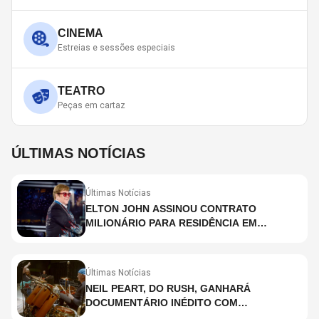
CINEMA
Estreias e sessões especiais
TEATRO
Peças em cartaz
ÚLTIMAS NOTÍCIAS
Últimas Notícias
ELTON JOHN ASSINOU CONTRATO
MILIONÁRIO PARA RESIDÊNCIA EM
HOLOGRAMA, DIZ SITE
Últimas Notícias
NEIL PEART, DO RUSH, GANHARÁ
DOCUMENTÁRIO INÉDITO COM
PARTICIPAÇÃO DE CHAD SMITH, STEWART