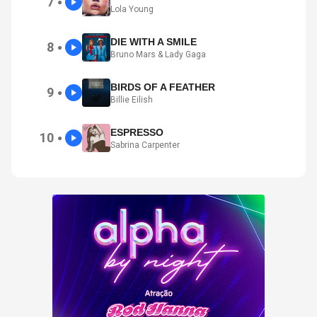
7
●
Lola Young
DIE WITH A SMILE
8
●
Bruno Mars & Lady Gaga
BIRDS OF A FEATHER
9
●
Billie Eilish
ESPRESSO
10
●
Sabrina Carpenter