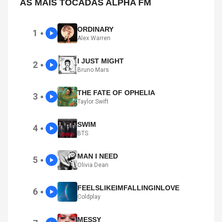
AS MAIS TOCADAS ALPHA FM
ORDINARY
1
●
Alex Warren
I JUST MIGHT
2
●
Bruno Mars
THE FATE OF OPHELIA
3
●
Taylor Swift
SWIM
4
●
BTS
MAN I NEED
5
●
Olivia Dean
FEELSLIKEIMFALLINGINLOVE
6
●
Coldplay
MESSY