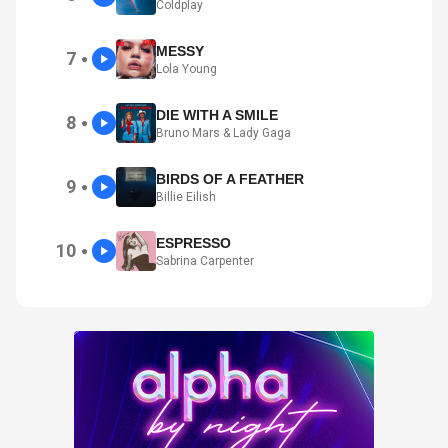
Coldplay
MESSY
7
●
Lola Young
DIE WITH A SMILE
8
●
Bruno Mars & Lady Gaga
BIRDS OF A FEATHER
9
●
Billie Eilish
ESPRESSO
10
●
Sabrina Carpenter