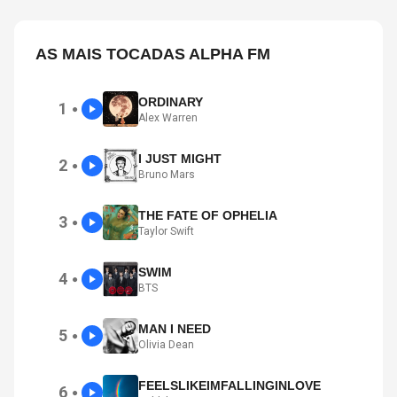
AS MAIS TOCADAS ALPHA FM
ORDINARY
1
●
Alex Warren
I JUST MIGHT
2
●
Bruno Mars
THE FATE OF OPHELIA
3
●
Taylor Swift
SWIM
4
●
BTS
MAN I NEED
5
●
Olivia Dean
FEELSLIKEIMFALLINGINLOVE
6
●