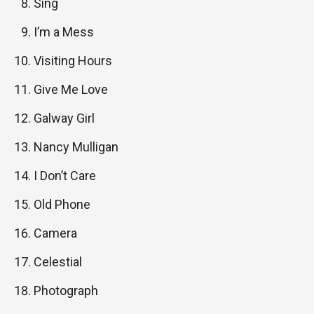
Sing
I’m a Mess
Visiting Hours
Give Me Love
Galway Girl
Nancy Mulligan
I Don’t Care
Old Phone
Camera
Celestial
Photograph