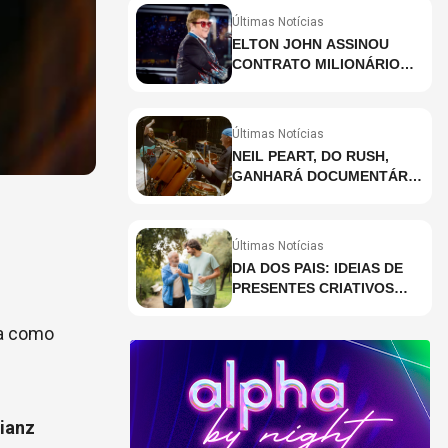
Últimas Notícias
ELTON JOHN ASSINOU
CONTRATO MILIONÁRIO
PARA RESIDÊNCIA EM
HOLOGRAMA, DIZ SITE
Últimas Notícias
NEIL PEART, DO RUSH,
GANHARÁ DOCUMENTÁRIO
INÉDITO COM
PARTICIPAÇÃO DE CHAD
SMITH, STEWART
Últimas Notícias
COPELAND E DANNY
DIA DOS PAIS: IDEIAS DE
CAREY
PRESENTES CRIATIVOS
PARA SURPREENDER NA
DATA
ta como
lianz