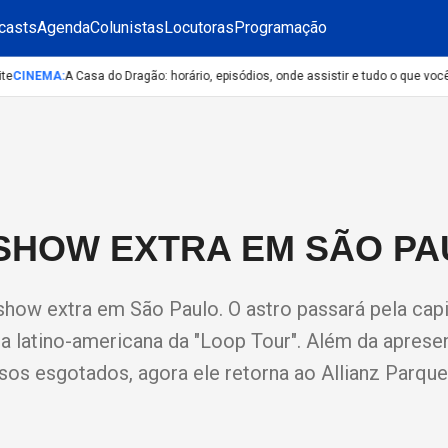
casts
Agenda
Colunistas
Locutoras
Programação
CINEMA
:
A Casa do Dragão: horário, episódios, onde assistir e tudo o que você 
SHOW EXTRA EM SÃO P
how extra em São Paulo. O astro passará pela capit
 latino-americana da "Loop Tour". Além da aprese
os esgotados, agora ele retorna ao Allianz Parque