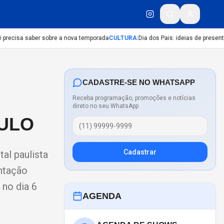
precisa saber sobre a nova temporada
CULTURA
:
Dia dos Pais: ideias de presentes
CADASTRE-SE NO WHATSAPP
Receba programação, promoções e notícias
direto no seu WhatsApp
AULO
Cadastrar
al paulista
ntação
 no dia 6
AGENDA