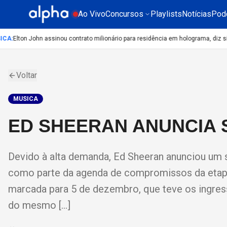
Ao Vivo
Concursos
Playlists
Notícias
Pod
A
:
Elton John assinou contrato milionário para residência em holograma, diz site
Voltar
MUSICA
ED SHEERAN ANUNCIA 
Devido à alta demanda, Ed Sheeran anunciou um s
como parte da agenda de compromissos da etapa
marcada para 5 de dezembro, que teve os ingress
do mesmo […]