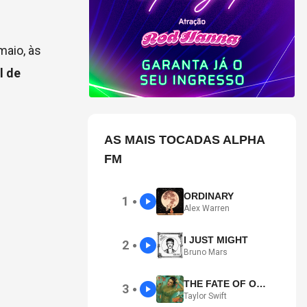
maio, às
l de
AS MAIS TOCADAS ALPHA
FM
ORDINARY
1
●
Alex Warren
I JUST MIGHT
2
●
Bruno Mars
THE FATE OF OPHELIA
3
●
Taylor Swift