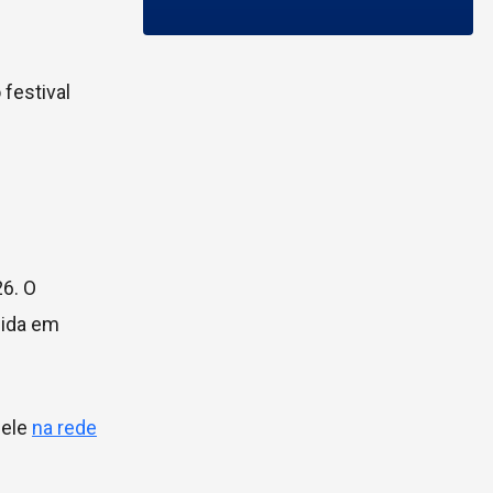
 festival
26. O
cida em
 ele
na rede