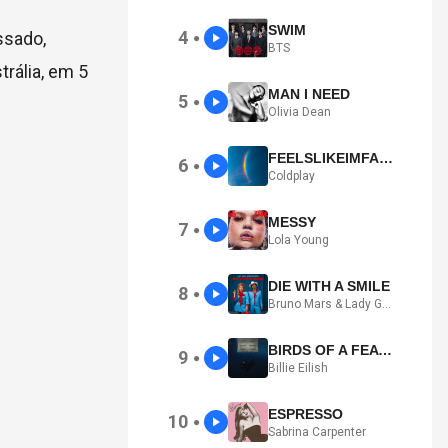
SWIM
4
ssado,
●
BTS
rália, em 5
MAN I NEED
5
●
Olivia Dean
FEELSLIKEIMFALLINGINLOVE
6
●
Coldplay
MESSY
7
●
Lola Young
DIE WITH A SMILE
8
●
Bruno Mars & Lady Gaga
BIRDS OF A FEATHER
9
●
Billie Eilish
ESPRESSO
10
●
Sabrina Carpenter