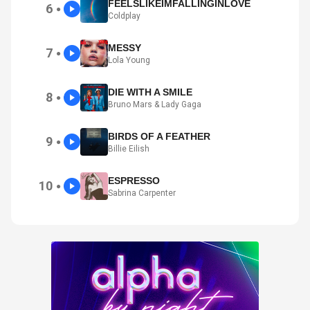
FEELSLIKEIMFALLINGINLOVE
6
●
Coldplay
MESSY
7
●
Lola Young
DIE WITH A SMILE
8
●
Bruno Mars & Lady Gaga
BIRDS OF A FEATHER
9
●
Billie Eilish
ESPRESSO
10
●
Sabrina Carpenter