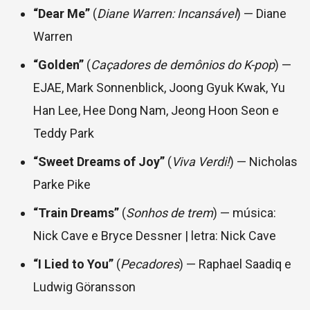
“Dear Me”
(
Diane Warren: Incansável
) — Diane
Warren
“Golden”
(
Caçadores de demônios do K-pop
) —
EJAE, Mark Sonnenblick, Joong Gyuk Kwak, Yu
Han Lee, Hee Dong Nam, Jeong Hoon Seon e
Teddy Park
“Sweet Dreams of Joy”
(
Viva Verdi!
) — Nicholas
Parke Pike
“Train Dreams”
(
Sonhos de trem
) — música:
Nick Cave e Bryce Dessner | letra: Nick Cave
“I Lied to You”
(
Pecadores
) — Raphael Saadiq e
Ludwig Göransson