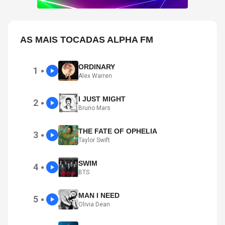
AS MAIS TOCADAS ALPHA FM
ORDINARY
1
●
Alex Warren
I JUST MIGHT
2
●
Bruno Mars
THE FATE OF OPHELIA
3
●
Taylor Swift
SWIM
4
●
BTS
MAN I NEED
5
●
Olivia Dean