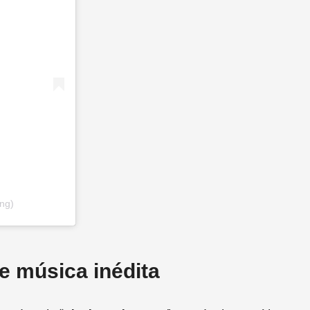
ing)
de música inédita