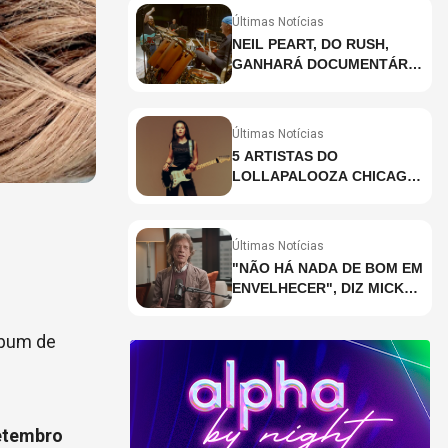
Últimas Notícias
NEIL PEART, DO RUSH,
GANHARÁ DOCUMENTÁRIO
INÉDITO COM
PARTICIPAÇÃO DE CHAD
SMITH, STEWART
Últimas Notícias
COPELAND E DANNY
5 ARTISTAS DO
CAREY
LOLLAPALOOZA CHICAGO
QUE VOCÊ PRECISA
CONHECER
Últimas Notícias
"NÃO HÁ NADA DE BOM EM
ENVELHECER", DIZ MICK
JAGGER
lbum de
etembro