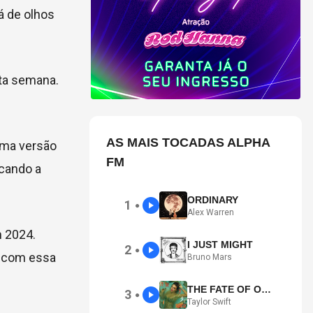
á de olhos
ta semana.
AS MAIS TOCADAS ALPHA
uma versão
FM
acando a
ORDINARY
1
●
Alex Warren
m 2024.
I JUST MIGHT
2
●
o com essa
Bruno Mars
THE FATE OF OPHELIA
3
●
Taylor Swift