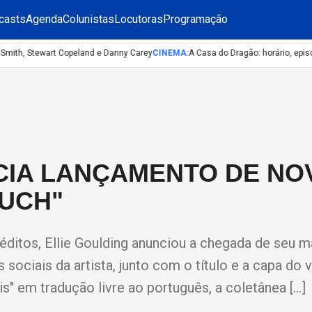
casts
Agenda
Colunistas
Locutoras
Programação
ith, Stewart Copeland e Danny Carey
CINEMA
:
A Casa do Dragão: horário, episódi
CIA LANÇAMENTO DE NO
MUCH"
ditos, Ellie Goulding anunciou a chegada de seu m
sociais da artista, junto com o título e a capa do 
s" em tradução livre ao português, a coletânea […]