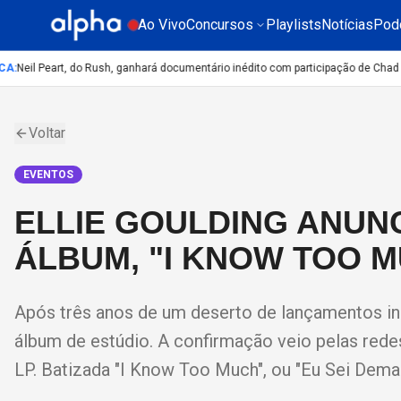
Ao Vivo
Concursos
Playlists
Notícias
Pod
:
Neil Peart, do Rush, ganhará documentário inédito com participação de Chad Sm
Voltar
EVENTOS
ELLIE GOULDING ANUN
ÁLBUM, "I KNOW TOO 
Após três anos de um deserto de lançamentos iné
álbum de estúdio. A confirmação veio pelas redes 
LP. Batizada "I Know Too Much", ou "Eu Sei Demai