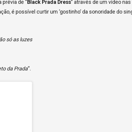
 prévia de “
Black Prada Dress
” através de um vídeo nas
o, é possível curtir um ‘gostinho’ da sonoridade do sin
ão só as luzes
eto da Prada
“.