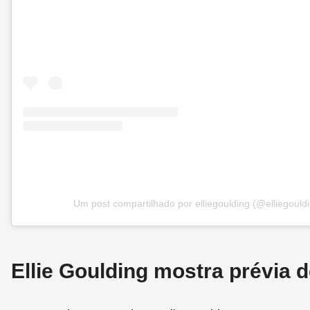
Um post compartilhado por elliegoulding (@elliegould
Ellie Goulding mostra prévia 