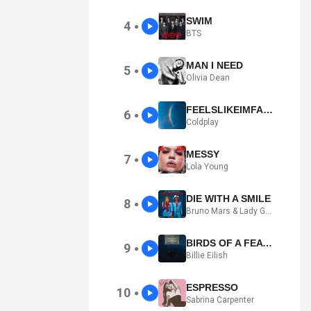
SWIM
4
●
BTS
MAN I NEED
5
●
Olivia Dean
FEELSLIKEIMFALLINGINLOVE
6
●
Coldplay
MESSY
7
●
Lola Young
DIE WITH A SMILE
8
●
Bruno Mars & Lady Gaga
BIRDS OF A FEATHER
9
●
Billie Eilish
ESPRESSO
10
●
Sabrina Carpenter