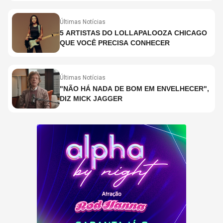
COPELAND E DANNY CAREY
Últimas Notícias
5 ARTISTAS DO LOLLAPALOOZA CHICAGO
QUE VOCÊ PRECISA CONHECER
Últimas Notícias
"NÃO HÁ NADA DE BOM EM ENVELHECER",
DIZ MICK JAGGER