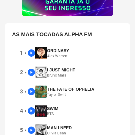
AS MAIS TOCADAS ALPHA FM
ORDINARY
1
●
Alex Warren
I JUST MIGHT
2
●
Bruno Mars
THE FATE OF OPHELIA
3
●
Taylor Swift
SWIM
4
●
BTS
MAN I NEED
5
●
Olivia Dean