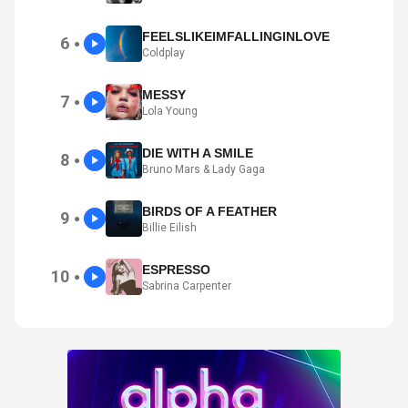
FEELSLIKEIMFALLINGINLOVE
6
●
Coldplay
MESSY
7
●
Lola Young
DIE WITH A SMILE
8
●
Bruno Mars & Lady Gaga
BIRDS OF A FEATHER
9
●
Billie Eilish
ESPRESSO
10
●
Sabrina Carpenter