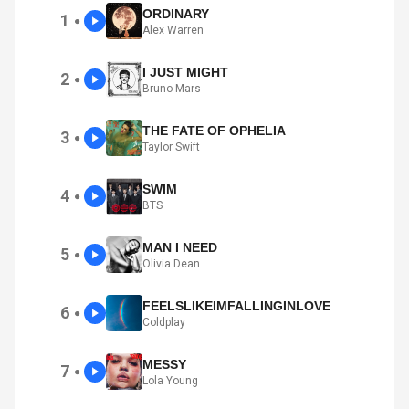
ORDINARY
1
●
Alex Warren
I JUST MIGHT
2
●
Bruno Mars
THE FATE OF OPHELIA
3
●
Taylor Swift
SWIM
4
●
BTS
MAN I NEED
5
●
Olivia Dean
FEELSLIKEIMFALLINGINLOVE
6
●
Coldplay
MESSY
7
●
Lola Young