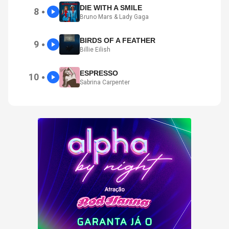
DIE WITH A SMILE
8
●
Bruno Mars & Lady Gaga
BIRDS OF A FEATHER
9
●
Billie Eilish
ESPRESSO
10
●
Sabrina Carpenter