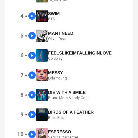
SWIM
4
●
BTS
MAN I NEED
5
●
Olivia Dean
FEELSLIKEIMFALLINGINLOVE
6
●
Coldplay
MESSY
7
●
Lola Young
DIE WITH A SMILE
8
●
Bruno Mars & Lady Gaga
BIRDS OF A FEATHER
9
●
Billie Eilish
ESPRESSO
10
●
Sabrina Carpenter