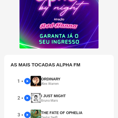
AS MAIS TOCADAS ALPHA FM
ORDINARY
1
●
Alex Warren
I JUST MIGHT
2
●
Bruno Mars
THE FATE OF OPHELIA
3
●
Taylor Swift