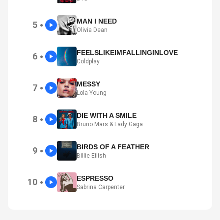
MAN I NEED
5
●
Olivia Dean
FEELSLIKEIMFALLINGINLOVE
6
●
Coldplay
MESSY
7
●
Lola Young
DIE WITH A SMILE
8
●
Bruno Mars & Lady Gaga
BIRDS OF A FEATHER
9
●
Billie Eilish
ESPRESSO
10
●
Sabrina Carpenter