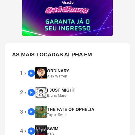
AS MAIS TOCADAS ALPHA FM
ORDINARY
1
●
Alex Warren
I JUST MIGHT
2
●
Bruno Mars
THE FATE OF OPHELIA
3
●
Taylor Swift
SWIM
4
●
BTS