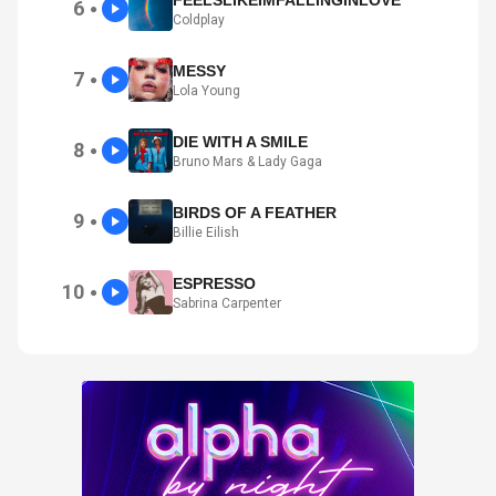
6
●
Coldplay
MESSY
7
●
Lola Young
DIE WITH A SMILE
8
●
Bruno Mars & Lady Gaga
BIRDS OF A FEATHER
9
●
Billie Eilish
ESPRESSO
10
●
Sabrina Carpenter