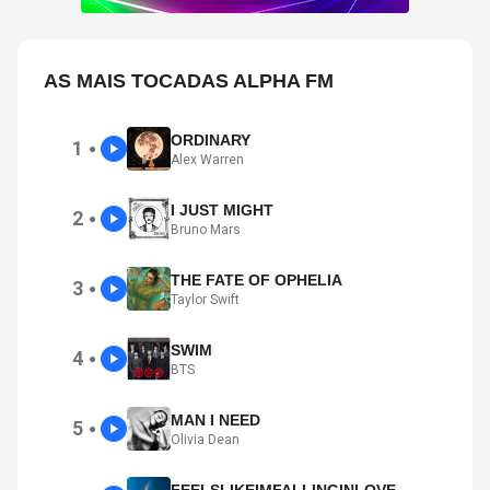
AS MAIS TOCADAS ALPHA FM
ORDINARY
1
●
Alex Warren
I JUST MIGHT
2
●
Bruno Mars
THE FATE OF OPHELIA
3
●
Taylor Swift
SWIM
4
●
BTS
MAN I NEED
5
●
Olivia Dean
FEELSLIKEIMFALLINGINLOVE