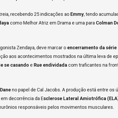
reia, recebendo 25 indicações ao
Emmy
, tendo acumula
daya
como Melhor Atriz em Drama e uma para
Colman D
agonista Zendaya, deve marcar o
encerramento da série
ção aos acontecimentos mostrados na última leva de ep
ie se casando
e
Rue endividada
com traficantes na fron
 Dane
no papel de Cal Jacobs. A produção está entre os 
o em decorrência da E
sclerose Lateral Amiotrófica (ELA
neurônios responsáveis pelos movimentos musculares.