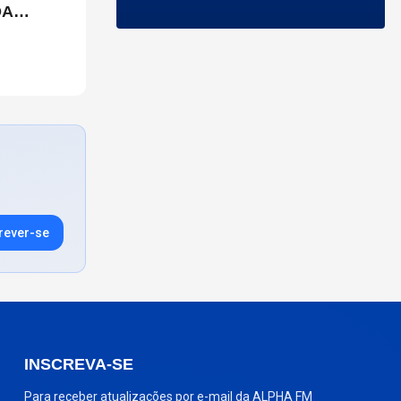
DA
ULO
rever-se
INSCREVA-SE
Para receber atualizações por e-mail da ALPHA FM