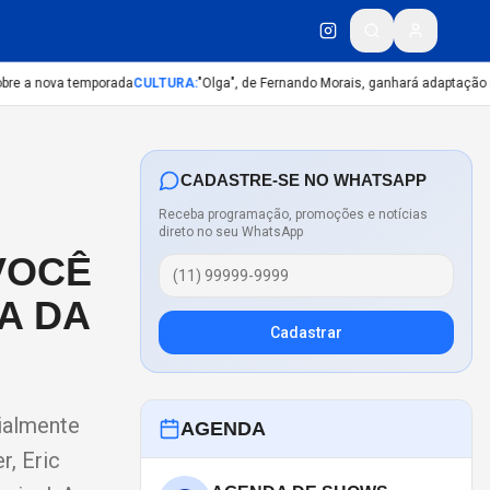
re a nova temporada
CULTURA
:
"Olga", de Fernando Morais, ganhará adaptação iné
CADASTRE-SE NO WHATSAPP
Receba programação, promoções e notícias
direto no seu WhatsApp
VOCÊ
A DA
Cadastrar
dialmente
AGENDA
, Eric