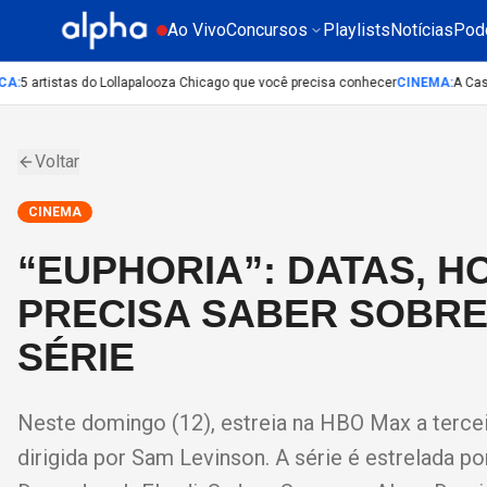
Ao Vivo
Concursos
Playlists
Notícias
Pod
:
5 artistas do Lollapalooza Chicago que você precisa conhecer
CINEMA
:
A Casa d
Voltar
CINEMA
“EUPHORIA”: DATAS, H
PRECISA SABER SOBRE
SÉRIE
Neste domingo (12), estreia na HBO Max a tercei
dirigida por Sam Levinson. A série é estrelada 