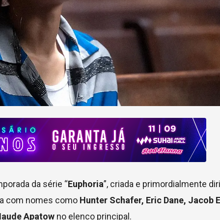
mporada da série “
Euphoria
”, criada e primordialmente dir
ta com nomes como
Hunter Schafer, Eric Dane, Jacob E
Maude Apatow
no elenco principal.