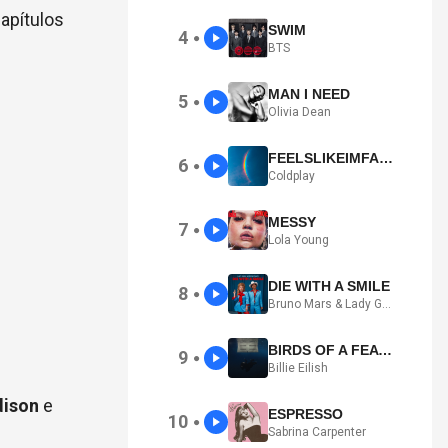
capítulos
SWIM
4
●
BTS
MAN I NEED
5
●
Olivia Dean
FEELSLIKEIMFALLINGINLOVE
6
●
Coldplay
MESSY
7
●
Lola Young
DIE WITH A SMILE
8
●
Bruno Mars & Lady Gaga
BIRDS OF A FEATHER
9
●
Billie Eilish
dison
e
ESPRESSO
10
●
Sabrina Carpenter