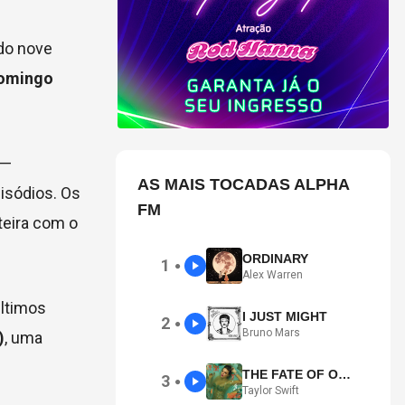
do nove
omingo
—
AS MAIS TOCADAS ALPHA
isódios. Os
FM
teira com o
ORDINARY
1
●
Alex Warren
últimos
I JUST MIGHT
2
●
Bruno Mars
)
, uma
THE FATE OF OPHELIA
3
●
Taylor Swift