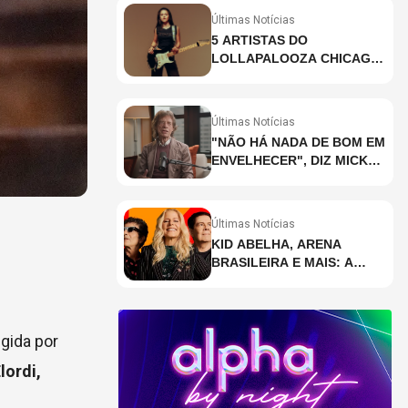
Últimas Notícias
5 ARTISTAS DO
LOLLAPALOOZA CHICAGO
QUE VOCÊ PRECISA
CONHECER
Últimas Notícias
"NÃO HÁ NADA DE BOM EM
ENVELHECER", DIZ MICK
JAGGER
Últimas Notícias
KID ABELHA, ARENA
BRASILEIRA E MAIS: A
AGENDA DE SHOWS DA
SEMANA EM SÃO PAULO
igida por
lordi,