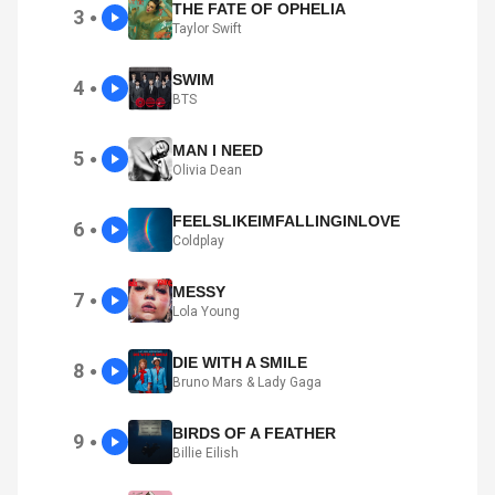
THE FATE OF OPHELIA
3
●
Taylor Swift
SWIM
4
●
BTS
MAN I NEED
5
●
Olivia Dean
FEELSLIKEIMFALLINGINLOVE
6
●
Coldplay
MESSY
7
●
Lola Young
DIE WITH A SMILE
8
●
Bruno Mars & Lady Gaga
BIRDS OF A FEATHER
9
●
Billie Eilish