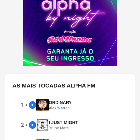
AS MAIS TOCADAS ALPHA FM
ORDINARY
1
●
Alex Warren
I JUST MIGHT
2
●
Bruno Mars