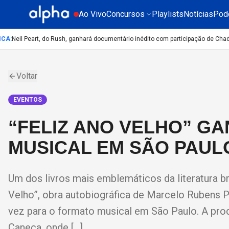
Ao Vivo
Concursos
Playlists
Notícias
Pod
A
:
Neil Peart, do Rush, ganhará documentário inédito com participação de Chad S
Voltar
EVENTOS
“FELIZ ANO VELHO” G
MUSICAL EM SÃO PAUL
Um dos livros mais emblemáticos da literatura bra
Velho”, obra autobiográfica de Marcelo Rubens Pa
vez para o formato musical em São Paulo. A prod
Caneca, onde […]