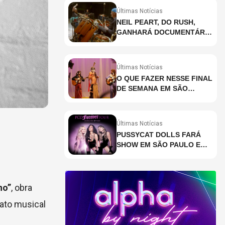
Últimas Notícias
NEIL PEART, DO RUSH,
GANHARÁ DOCUMENTÁRIO
INÉDITO COM
PARTICIPAÇÃO DE CHAD
SMITH, STEWART
Últimas Notícias
COPELAND E DANNY
O QUE FAZER NESSE FINAL
CAREY
DE SEMANA EM SÃO
PAULO? (08 E 09/08)
Últimas Notícias
PUSSYCAT DOLLS FARÁ
SHOW EM SÃO PAULO EM
OUTUBRO
ho”
, obra
mato musical