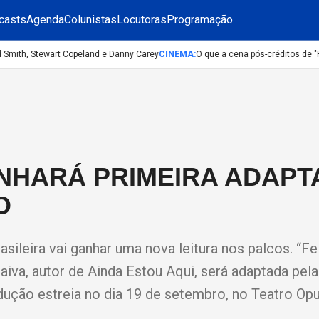
casts
Agenda
Colunistas
Locutoras
Programação
mith, Stewart Copeland e Danny Carey
CINEMA
:
O que a cena pós-créditos de "Hom
ANHARÁ PRIMEIRA ADAP
O
sileira vai ganhar uma nova leitura nos palcos. “Fe
iva, autor de Ainda Estou Aqui, será adaptada pela
ução estreia no dia 19 de setembro, no Teatro Opu