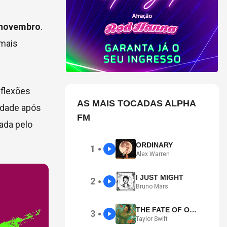
 novembro
.
 mais
eflexões
AS MAIS TOCADAS ALPHA
lidade após
FM
ada pelo
ORDINARY
1
●
Alex Warren
I JUST MIGHT
2
●
Bruno Mars
THE FATE OF OPHELIA
3
●
Taylor Swift