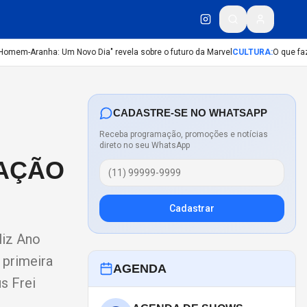
em-Aranha: Um Novo Dia" revela sobre o futuro da Marvel​
CULTURA
:
O que fazer
CADASTRE-SE NO WHATSAPP
Receba programação, promoções e notícias
direto no seu WhatsApp
TAÇÃO
Cadastrar
liz Ano
 primeira
AGENDA
s Frei