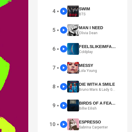
SWIM
4
●
BTS
MAN I NEED
5
●
Olivia Dean
FEELSLIKEIMFALLINGINLOVE
6
●
Coldplay
MESSY
7
●
Lola Young
DIE WITH A SMILE
8
●
Bruno Mars & Lady Gaga
BIRDS OF A FEATHER
9
●
Billie Eilish
ESPRESSO
10
●
Sabrina Carpenter