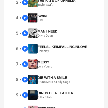
THE FATE OF OPHELIA
3
●
Taylor Swift
SWIM
4
●
BTS
MAN I NEED
5
●
Olivia Dean
FEELSLIKEIMFALLINGINLOVE
6
●
Coldplay
MESSY
7
●
Lola Young
DIE WITH A SMILE
8
●
Bruno Mars & Lady Gaga
BIRDS OF A FEATHER
9
●
Billie Eilish