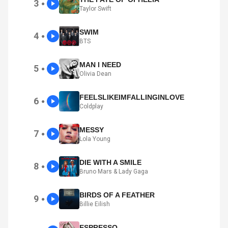
3
●
Taylor Swift
SWIM
4
●
BTS
MAN I NEED
5
●
Olivia Dean
FEELSLIKEIMFALLINGINLOVE
6
●
Coldplay
MESSY
7
●
Lola Young
DIE WITH A SMILE
8
●
Bruno Mars & Lady Gaga
BIRDS OF A FEATHER
9
●
Billie Eilish
ESPRESSO