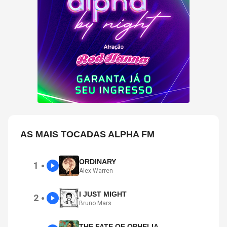
AS MAIS TOCADAS ALPHA FM
ORDINARY
1
●
Alex Warren
I JUST MIGHT
2
●
Bruno Mars
THE FATE OF OPHELIA