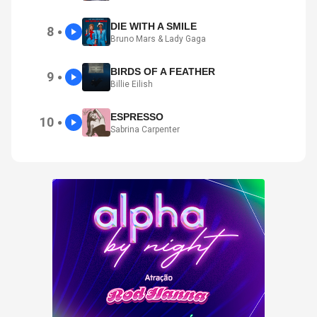
DIE WITH A SMILE
8
●
Bruno Mars & Lady Gaga
BIRDS OF A FEATHER
9
●
Billie Eilish
ESPRESSO
10
●
Sabrina Carpenter