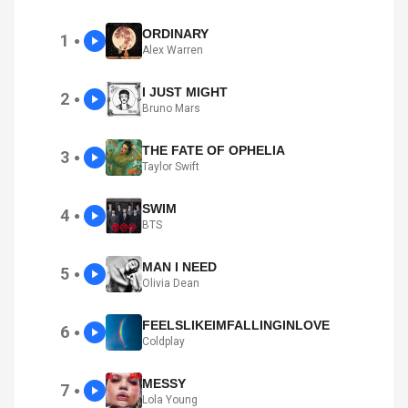
ORDINARY
1
●
Alex Warren
I JUST MIGHT
2
●
Bruno Mars
THE FATE OF OPHELIA
3
●
Taylor Swift
SWIM
4
●
BTS
MAN I NEED
5
●
Olivia Dean
FEELSLIKEIMFALLINGINLOVE
6
●
Coldplay
MESSY
7
●
Lola Young