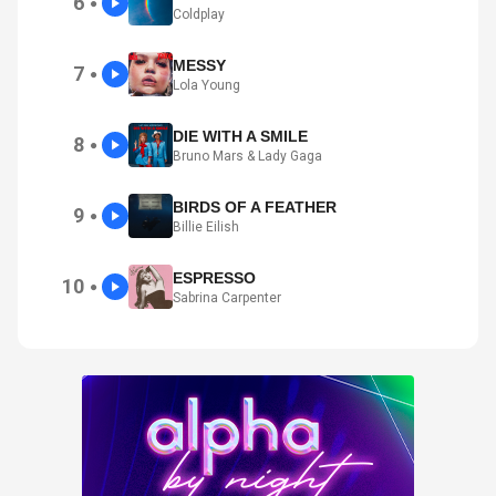
6
●
Coldplay
MESSY
7
●
Lola Young
DIE WITH A SMILE
8
●
Bruno Mars & Lady Gaga
BIRDS OF A FEATHER
9
●
Billie Eilish
ESPRESSO
10
●
Sabrina Carpenter