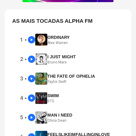
AS MAIS TOCADAS ALPHA FM
ORDINARY
1
●
Alex Warren
I JUST MIGHT
2
●
Bruno Mars
THE FATE OF OPHELIA
3
●
Taylor Swift
SWIM
4
●
BTS
MAN I NEED
5
●
Olivia Dean
FEELSLIKEIMFALLINGINLOVE