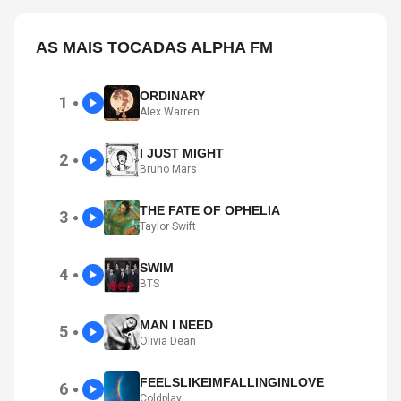
AS MAIS TOCADAS ALPHA FM
ORDINARY
1
●
Alex Warren
I JUST MIGHT
2
●
Bruno Mars
THE FATE OF OPHELIA
3
●
Taylor Swift
SWIM
4
●
BTS
MAN I NEED
5
●
Olivia Dean
FEELSLIKEIMFALLINGINLOVE
6
●
Coldplay