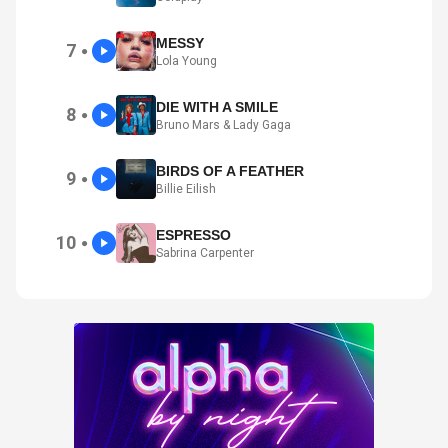
MESSY
7
●
Lola Young
DIE WITH A SMILE
8
●
Bruno Mars & Lady Gaga
BIRDS OF A FEATHER
9
●
Billie Eilish
ESPRESSO
10
●
Sabrina Carpenter