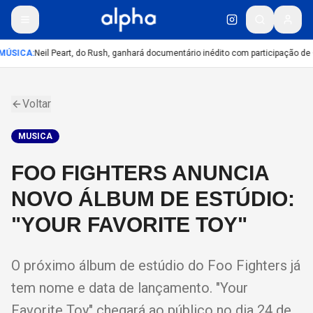
MÚSICA
:
Neil Peart, do Rush, ganhará documentário inédito com participação de
Voltar
MUSICA
FOO FIGHTERS ANUNCIA
NOVO ÁLBUM DE ESTÚDIO:
"YOUR FAVORITE TOY"
O próximo álbum de estúdio do Foo Fighters já
tem nome e data de lançamento. "Your
Favorite Toy" chegará ao público no dia 24 de