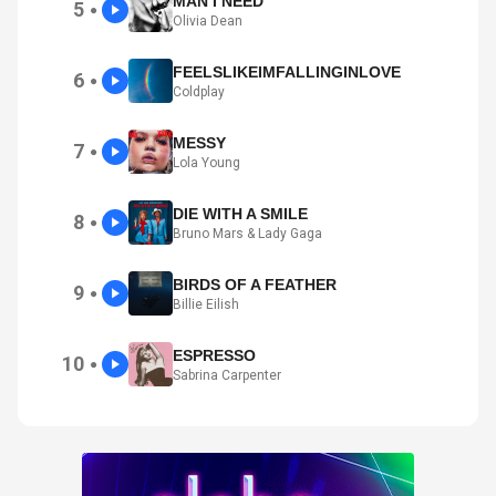
MAN I NEED
5
●
Olivia Dean
FEELSLIKEIMFALLINGINLOVE
6
●
Coldplay
MESSY
7
●
Lola Young
DIE WITH A SMILE
8
●
Bruno Mars & Lady Gaga
BIRDS OF A FEATHER
9
●
Billie Eilish
ESPRESSO
10
●
Sabrina Carpenter