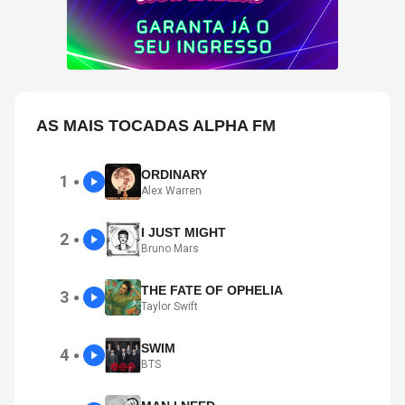
AS MAIS TOCADAS ALPHA FM
ORDINARY
1
●
Alex Warren
I JUST MIGHT
2
●
Bruno Mars
THE FATE OF OPHELIA
3
●
Taylor Swift
SWIM
4
●
BTS