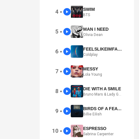
SWIM
4
●
BTS
MAN I NEED
5
●
Olivia Dean
FEELSLIKEIMFALLINGINLOVE
6
●
Coldplay
MESSY
7
●
Lola Young
DIE WITH A SMILE
8
●
Bruno Mars & Lady Gaga
BIRDS OF A FEATHER
9
●
Billie Eilish
ESPRESSO
10
●
Sabrina Carpenter