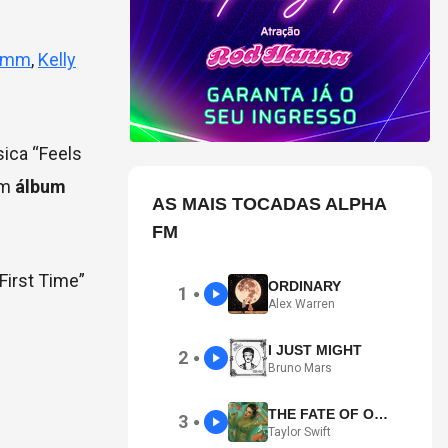
ramm
,
Kelly
ica “Feels
um
álbum
AS MAIS TOCADAS ALPHA
FM
First Time”
ORDINARY
1
●
Alex Warren
I JUST MIGHT
2
●
Bruno Mars
THE FATE OF OPHELIA
3
●
Taylor Swift