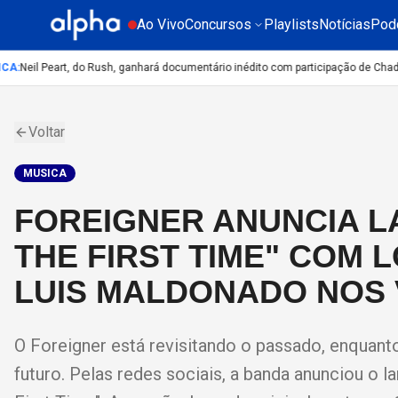
Ao Vivo
Concursos
Playlists
Notícias
Pod
A
:
Neil Peart, do Rush, ganhará documentário inédito com participação de Chad S
Voltar
MUSICA
FOREIGNER ANUNCIA L
THE FIRST TIME" COM 
LUIS MALDONADO NOS 
O Foreigner está revisitando o passado, enquant
futuro. Pelas redes sociais, a banda anunciou o 