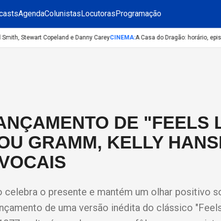
casts
Agenda
Colunistas
Locutoras
Programação
mith, Stewart Copeland e Danny Carey
CINEMA
:
A Casa do Dragão: horário, episód
ANÇAMENTO DE "FEELS 
LOU GRAMM, KELLY HANS
VOCAIS
o celebra o presente e mantém um olhar positivo s
lançamento de uma versão inédita do clássico "Feel