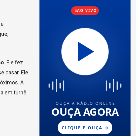
de
que,
co
. Ele fez
e casar. Ele
róximos. A
ja em turnê