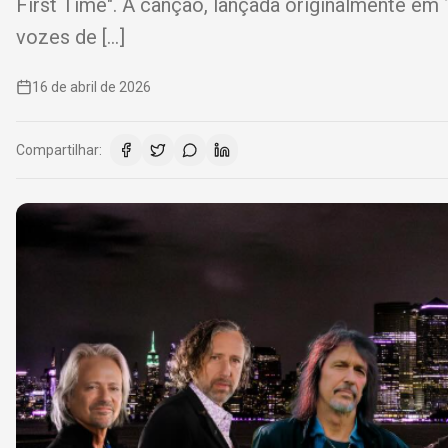
First Time". A canção, lançada originalmente em
vozes de […]
16 de abril de 2026
Compartilhar: