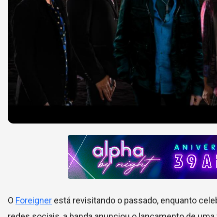
O
Foreigner
está revisitando o passado, enquanto cele
redes sociais, a banda anunciou o lançamento de uma v