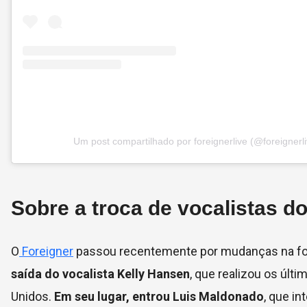
Um post compartilhado por foreignerlive (@foreignerli
Sobre a troca de vocalistas d
O
Foreigner
passou recentemente por mudanças na for
saída do vocalista Kelly Hansen
, que realizou os últ
Unidos.
Em seu lugar, entrou Luis Maldonado
, que i