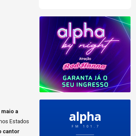
 maio a
 nos Estados
o cantor