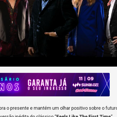
bra o presente e mantém um olhar positivo sobre o futur
ersão inédita do clássico “
Feels Like The First Time
“.