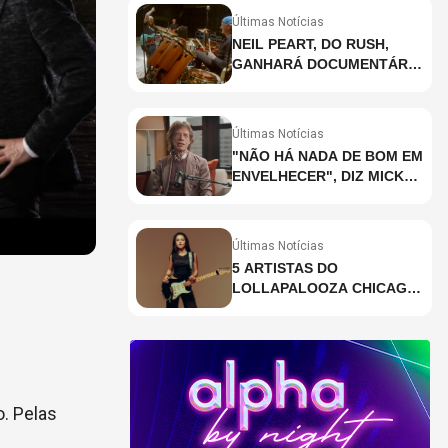
Últimas Notícias
NEIL PEART, DO RUSH,
GANHARÁ DOCUMENTÁRIO
INÉDITO COM
PARTICIPAÇÃO DE CHAD
SMITH, STEWART
Últimas Notícias
COPELAND E DANNY
"NÃO HÁ NADA DE BOM EM
CAREY
ENVELHECER", DIZ MICK
JAGGER
Últimas Notícias
5 ARTISTAS DO
LOLLAPALOOZA CHICAGO
QUE VOCÊ PRECISA
CONHECER
o. Pelas