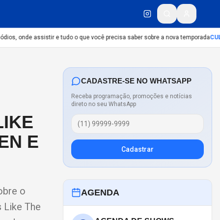
ios, onde assistir e tudo o que você precisa saber sobre a nova temporada
CULT
CADASTRE-SE NO WHATSAPP
Receba programação, promoções e notícias
direto no seu WhatsApp
LIKE
EN E
Cadastrar
obre o
AGENDA
s Like The