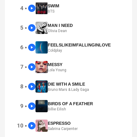
SWIM
4
●
BTS
MAN I NEED
5
●
Olivia Dean
FEELSLIKEIMFALLINGINLOVE
6
●
Coldplay
MESSY
7
●
Lola Young
DIE WITH A SMILE
8
●
Bruno Mars & Lady Gaga
BIRDS OF A FEATHER
9
●
Billie Eilish
ESPRESSO
10
●
Sabrina Carpenter